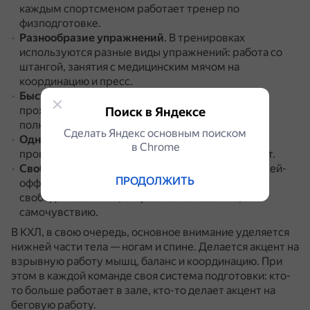
каждым спортсменом работает тренер по
физподготовке.
Разнообразие упражнений
.
В тренировках
используются разные виды упражнений: работа со
штангой, занятия с медицинским мячом на
координацию и пресс.
Быстрота и динамичность
.
Тренировки в НХЛ
проходят быстро, за 45 минут игроки успевают
Поиск в Яндексе
полностью выложиться на льду.
Сделать Яндекс основным поиском
Одноразовые занятия
.
Тренировки в НХЛ
в Сhrome
проводятся только по утрам, иногда их отменяют.
Свободные занятия
.
В конце сезона и по ходу плей-
ПРОДОЛЖИТЬ
офф тренировок практически нет, начинаются
свободные занятия, скорее не по желанию, а по
самочувствию.
В КХЛ, в свою очередь, основное внимание уделяется
нижней части тела — ногам и спине.
Делается акцент на
взрывную работу мышц, баланс и координацию.
При
этом в каждой команде своя система подготовки: кто-
то больше работает в зале, кто-то делает акцент на
беговую работу.