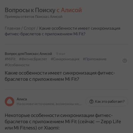
Вопросы к Поиску 
с Алисой
Примеры ответов Поиска с Алисой
Главная
/
Спорт
/
Какие особенности имеет синхронизация
фитнес-браслетов с приложением Mi Fit?
Вопрос для Поиска с Алисой
9 мая
#MiFit
#ФитнесБраслет
#Синхронизация
#Приложение
#Особенности
Какие особенности имеет синхронизация фитнес-
браслетов с приложением Mi Fit?
Алиса
Как это работает?
На основе источников, возможны неточности
Некоторые особенности синхронизации фитнес-
браслетов с приложением Mi Fit (сейчас — Zepp Life
или Mi Fitness) от Xiaomi: