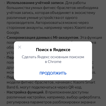
Использование учётной записи
.
Для работы
большинства умных фитнес-браслетов необходима
учётная запись, которая объединяет в экосистему
различные умные устройства от одного
производителя.
Авторизоваться можно через
сторонние аккаунты, например через Xiaomi или
Google.
Синхронизация данных с Mi-аккаунтом
.
Эта функция
позволяет сохранять информацию об активности в
облаке и синхронизировать её между своими
Поиск в Яндексе
устройствами.
Сделать Яндекс основным поиском
Перенос данных
.
Если пользователь уже
в Сhrome
пользовался приложениями Zepp Life или Mi Fit с
другими носимыми устройствами, то все данные
можно перенести в актуальную версию Mi Fitness.
ПРОДОЛЖИТЬ
Подключение с помощью QR-кода
.
Некоторые
модели фитнес-браслетов, начиная с Xiaomi Smart
Band 6, могут подключаться через QR-код.
Настройка функций
.
В приложении доступны
различные настройки, например, выбор циферблата,
регулировка параметров разблокировки экрана и