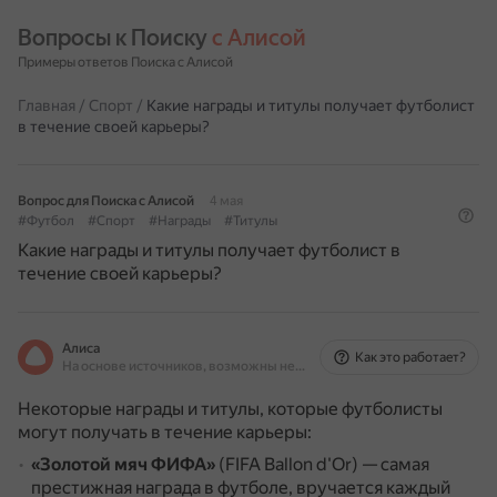
Вопросы к Поиску 
с Алисой
Примеры ответов Поиска с Алисой
Главная
/
Спорт
/
Какие награды и титулы получает футболист
в течение своей карьеры?
Вопрос для Поиска с Алисой
4 мая
#Футбол
#Спорт
#Награды
#Титулы
Какие награды и титулы получает футболист в
течение своей карьеры?
Алиса
Как это работает?
На основе источников, возможны неточности
Некоторые награды и титулы, которые футболисты
могут получать в течение карьеры:
«Золотой мяч ФИФА»
(FIFA Ballon d'Or) — самая
престижная награда в футболе, вручается каждый