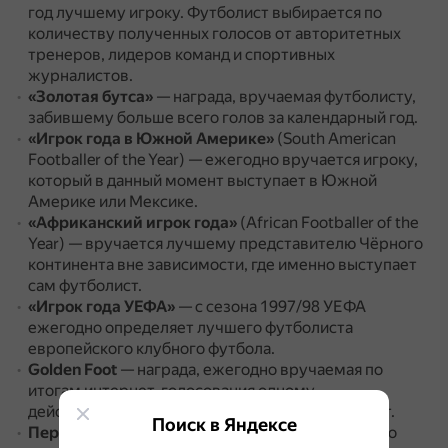
год лучшему игроку.
Футболист выбирается по
количеству полученных голосов от авторитетных
тренеров, лидеров команд и спортивных
журналистов.
«Золотая бутса»
— награда, вручаемая футболисту,
забившему больше всего голов за календарный год.
«Игрок года в Южной Америке»
(South American
Footballer of the Year) — ежегодно вручается игроку,
который в данный момент выступает в Южной
Америке или Мексике.
«Африканский игрок года»
(African Footballer of the
Year) — вручается лучшему представителю Чёрного
континента вне зависимости, где именно выступает
сам футболист.
«Игрок года УЕФА»
— с сезона 1997/98 УЕФА
ежегодно определяет лучшего футболиста
европейского клубного футбола.
Golden Foot
— награда, ежегодно вручаемая по
итогам интернет-голосования одному
действующему игроку в возрасте старше 29 лет.
Поиск в Яндексе
Персональные награды чемпионатов мира
— по