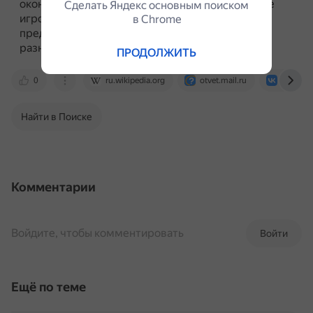
окончании каждого чемпионата мира некоторые
Сделать Яндекс основным поиском
игроки и сборные отдельно отмечаются
в Сhrome
представителями ФИФА и прессы и получают
разного рода награды.
ПРОДОЛЖИТЬ
0
ru.wikipedia.org
otvet.mail.ru
vk.com
Найти в Поиске
Комментарии
Войдите, чтобы комментировать
Войти
Ещё по теме