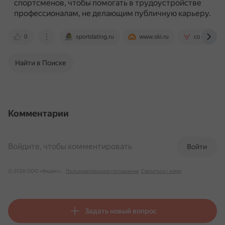
спортсменов, чтобы помогать в трудоустройстве
профессионалам, не делающим публичную карьеру.
0
sportdating.ru
www.ski.ru
cowasport
Найти в Поиске
Комментарии
Войдите, чтобы комментировать
Войти
© 2026 ООО «Яндекс»
Пользовательское соглашение
Связаться с нами
Задать новый вопрос