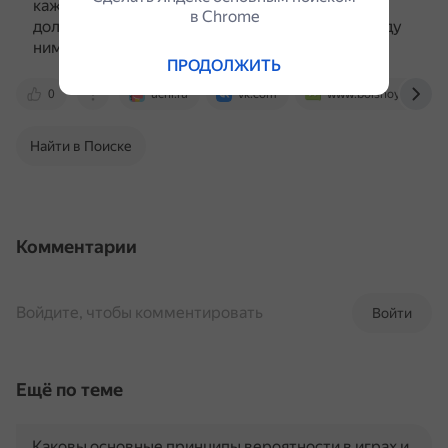
каждого спортсмена и время, за которое они
в Сhrome
должны бегать, а выходным — расстояние между
ними.
ПРОДОЛЖИТЬ
0
uchi.ru
vk.com
www.bolshoyvopros.r
Найти в Поиске
Комментарии
Войдите, чтобы комментировать
Войти
Ещё по теме
Каковы основные принципы вероятности в играх и