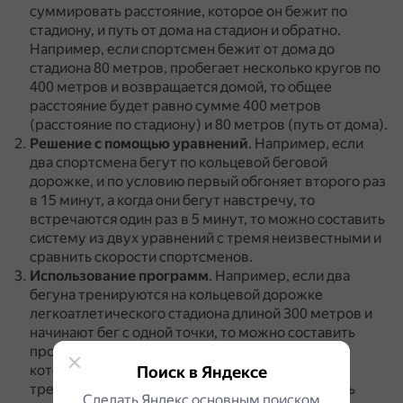
суммировать расстояние, которое он бежит по
стадиону, и путь от дома на стадион и обратно.
Например, если спортсмен бежит от дома до
стадиона 80 метров, пробегает несколько кругов по
400 метров и возвращается домой, то общее
расстояние будет равно сумме 400 метров
(расстояние по стадиону) и 80 метров (путь от дома).
Решение с помощью уравнений
.
Например, если
два спортсмена бегут по кольцевой беговой
дорожке, и по условию первый обгоняет второго раз
в 15 минут, а когда они бегут навстречу, то
встречаются один раз в 5 минут, то можно составить
систему из двух уравнений с тремя неизвестными и
сравнить скорости спортсменов.
Использование программ
.
Например, если два
бегуна тренируются на кольцевой дорожке
легкоатлетического стадиона длиной 300 метров и
начинают бег с одной точки, то можно составить
программу, которая определит расстояние, на
которой окажутся бегуны друг от друга в конце
Поиск в Яндексе
тренировки.
Входными данными будут скорость
Сделать Яндекс основным поиском