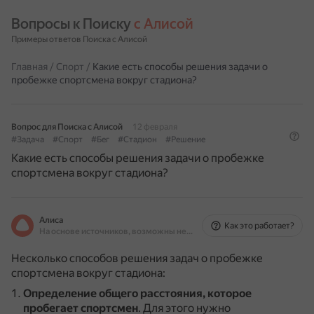
Вопросы к Поиску 
с Алисой
Примеры ответов Поиска с Алисой
Главная
/
Спорт
/
Какие есть способы решения задачи о
пробежке спортсмена вокруг стадиона?
Вопрос для Поиска с Алисой
12 февраля
#Задача
#Спорт
#Бег
#Стадион
#Решение
Какие есть способы решения задачи о пробежке
спортсмена вокруг стадиона?
Алиса
Как это работает?
На основе источников, возможны неточности
Несколько способов решения задач о пробежке
спортсмена вокруг стадиона:
Определение общего расстояния, которое
пробегает спортсмен
.
Для этого нужно