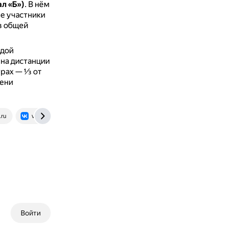
л «Б»)
.
В нём
е участники
в общей
ждой
 на дистанции
трах — ⅓ от
мени
.ru
vk.com
Войти