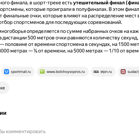
ого финала, в шорт-треке есть
утешительный финал (фина
ортсмены, которые проиграли в полуфиналах.
В этом финал
 финальные очки, которые влияют на распределение мест 
 отбор спортсменов для последующих соревнований.
ногоборья определяется по сумме набранных очков на ка
а дистанции 500 метров очки равняются количеству секунд,
— половине от времени спортсмена в секундах, на 1500 ме
3000 метрах — ⅙ от времени, на 5000 метрах — 1/10 от вре
sportmail.ru
www.bolshoyvopros.ru
elpn.ru
sudact
ске
ии
обы комментировать