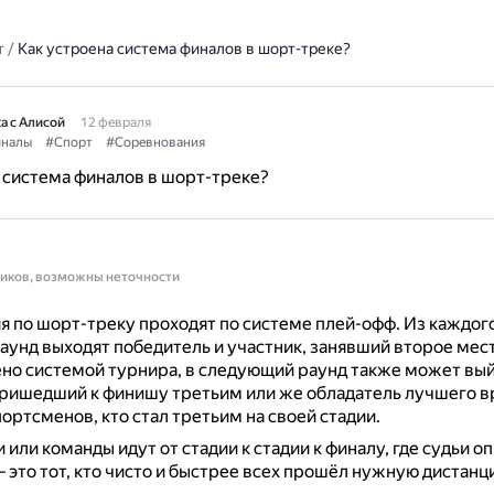
т
/
Как устроена система финалов в шорт-треке?
а с Алисой
12 февраля
налы
#Спорт
#Соревнования
 система финалов в шорт-треке?
ников, возможны неточности
 по шорт-треку проходят по системе плей-офф.
Из каждого
унд выходят победитель и участник, занявший второе мес
но системой турнира, в следующий раунд также может вы
пришедший к финишу третьим или же обладатель лучшего 
портсменов, кто стал третьим на своей стадии.
и или команды идут от стадии к стадии к финалу, где судьи 
 это тот, кто чисто и быстрее всех прошёл нужную дистанц