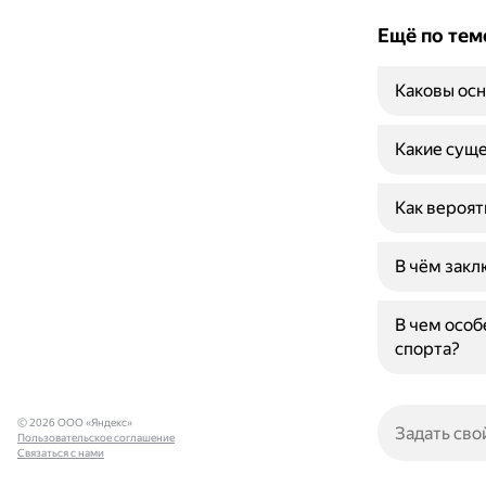
Ещё по тем
Каковы осн
Какие суще
Как вероят
В чём закл
В чем особ
спорта?
© 2026 ООО «Яндекс»
Пользовательское соглашение
Связаться с нами