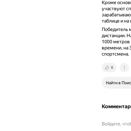
Кроме основн
участвуют сп
зарабатывают
таблице и на
Победитель м
дистанции.
Н
1000 метров 
времени, на 
спортсмена.
0
Найти в Пои
Комментар
Войдите, чт