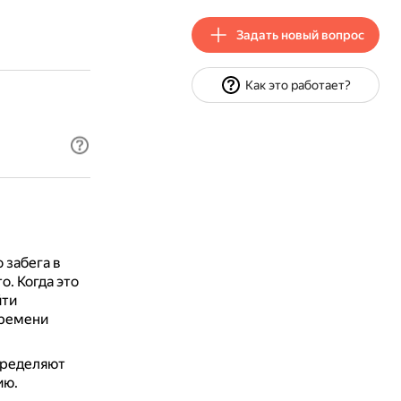
Задать новый вопрос
Как это работает?
 забега в
то.
Когда это
йти
времени
определяют
ию.