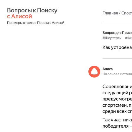
Вопросы к Поиску 
Главная
/
Спор
с Алисой
Примеры ответов Поиска с Алисой
Вопрос для Поиск
#Шорттрек
#Фи
Как устроена
Алиса
На основе источ
Соревнования
следующий ра
предусмотре
спортсмен, 
среди всех с
Так участник
победителя —