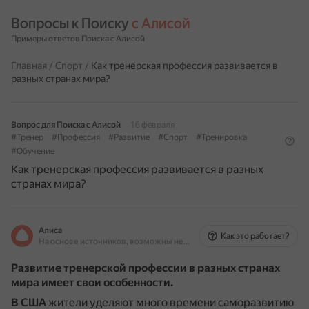
Вопросы к Поиску 
с Алисой
Примеры ответов Поиска с Алисой
Главная
/
Спорт
/
Как тренерская профессия развивается в
разных странах мира?
Вопрос для Поиска с Алисой
16 февраля
#Тренер
#Профессия
#Развитие
#Спорт
#Тренировка
#Обучение
Как тренерская профессия развивается в разных
странах мира?
Алиса
Как это работает?
На основе источников, возможны неточности
Развитие тренерской профессии в разных странах
мира имеет свои особенности.
В США
жители уделяют много времени саморазвитию