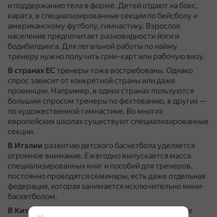
и поддержанию тела в форме.
Детей отдают на бокс,
каратэ, в специализированные секции по бейсболу и
американскому футболу, гимнастику.
Взрослое
население предпочитает разновидности йоги и
бодибилдинга.
Для легальной работы по найму
тренеру нужно получить грин-карт или рабочую визу.
В странах ЕС
тренеры тоже востребованы.
Однако
спрос зависит от конкретной страны или даже
провинции.
Например, в одних странах пользуются
большим спросом тренеры по фехтованию, в других —
по художественной гимнастике.
Во многих
европейских школах существуют специализированные
секции.
В Италии
развитию детского баскетбола уделяется
огромное внимание.
Ежегодно выпускается масса
специализированных книг и пособий для тренеров,
постоянно проводятся семинары, есть даже отдельная
федерация, которая занимается исключительно мини-
баскетболом.
В Китае
многие родители готовы платить большие