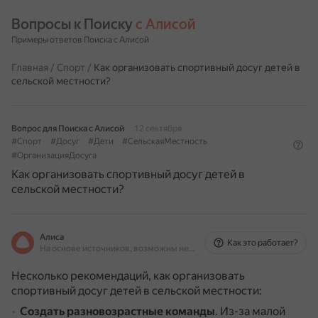
Вопросы к Поиску 
с Алисой
Примеры ответов Поиска с Алисой
Главная
/
Спорт
/
Как организовать спортивный досуг детей в
сельской местности?
Вопрос для Поиска с Алисой
12 сентября
#Спорт
#Досуг
#Дети
#СельскаяМестность
#ОрганизацияДосуга
Как организовать спортивный досуг детей в
сельской местности?
Алиса
Как это работает?
На основе источников, возможны неточности
Несколько рекомендаций, как организовать
спортивный досуг детей в сельской местности:
Создать разновозрастные команды
.
Из-за малой