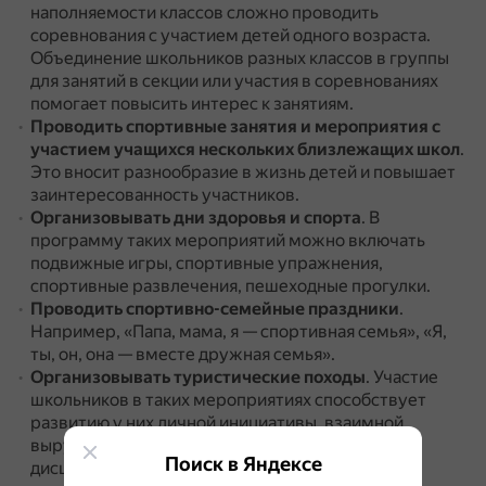
наполняемости классов сложно проводить
соревнования с участием детей одного возраста.
Объединение школьников разных классов в группы
для занятий в секции или участия в соревнованиях
помогает повысить интерес к занятиям.
Проводить спортивные занятия и мероприятия с
участием учащихся нескольких близлежащих школ
.
Это вносит разнообразие в жизнь детей и повышает
заинтересованность участников.
Организовывать дни здоровья и спорта
.
В
программу таких мероприятий можно включать
подвижные игры, спортивные упражнения,
спортивные развлечения, пешеходные прогулки.
Проводить спортивно-семейные праздники
.
Например, «Папа, мама, я — спортивная семья», «Я,
ты, он, она — вместе дружная семья».
Организовывать туристические походы
.
Участие
школьников в таких мероприятиях способствует
развитию у них личной инициативы, взаимной
выручки, настойчивости, силы воли и высокой
Поиск в Яндексе
дисциплинированности.