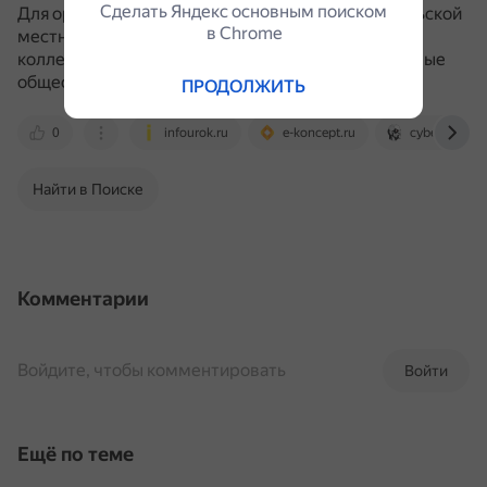
Сделать Яндекс основным поиском
Для организации спортивного досуга детей в сельской
в Сhrome
местности важно привлекать педагогический
коллектив школы, родителей школьников и местные
общественные организации.
ПРОДОЛЖИТЬ
0
infourok.ru
e-koncept.ru
cyberleninka.
Найти в Поиске
Комментарии
Войдите, чтобы комментировать
Войти
Ещё по теме