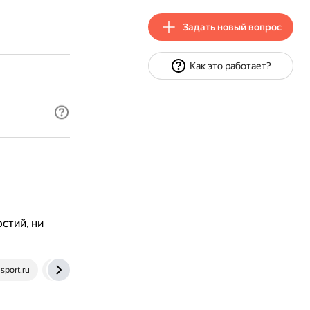
Задать новый вопрос
Как это работает?
стий, ни
sport.ru
www.domsporta.com