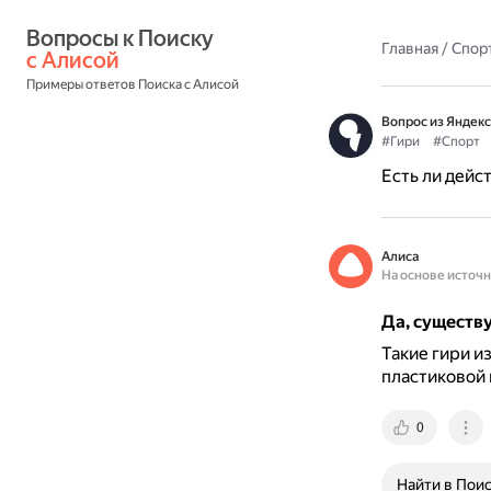
Вопросы к Поиску 
Главная
/
Спор
с Алисой
Примеры ответов Поиска с Алисой
Вопрос из Яндекс
#Гири
#Спорт
Есть ли дейс
Алиса
На основе источ
Да, существ
Такие гири и
пластиковой 
0
Найти в Пои