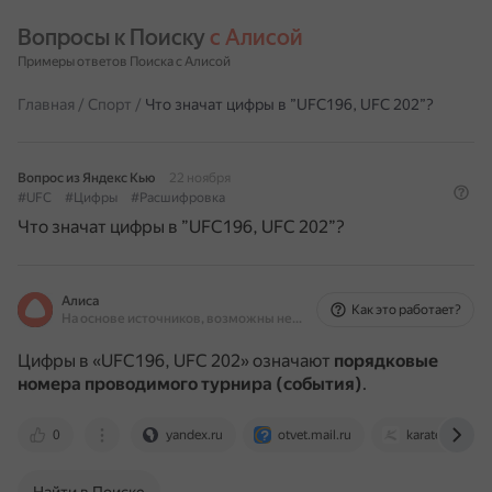
Вопросы к Поиску 
с Алисой
Примеры ответов Поиска с Алисой
Главная
/
Спорт
/
Что значат цифры в ”UFC196, UFC 202”?
Вопрос из Яндекс Кью
22 ноября
#UFC
#Цифры
#Расшифровка
Что значат цифры в ”UFC196, UFC 202”?
Алиса
Как это работает?
На основе источников, возможны неточности
Цифры в «UFC196, UFC 202» означают
порядковые
номера проводимого турнира (события)
.
0
yandex.ru
otvet.mail.ru
karate.ru