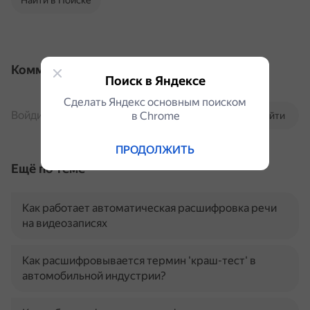
Найти в Поиске
Комментарии
Поиск в Яндексе
Сделать Яндекс основным поиском
Войдите, чтобы комментировать
в Сhrome
Войти
ПРОДОЛЖИТЬ
Ещё по теме
Как работает автоматическая расшифровка речи
на видеозаписях
Как расшифровывается термин 'краш-тест' в
автомобильной индустрии?