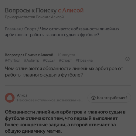
Вопросы к Поиску 
с Алисой
Примеры ответов Поиска с Алисой
Главная
/
Спорт
/
Чем отличаются обязанности линейных
арбитров от работы главного судьи в футболе?
Вопрос для Поиска с Алисой
10 августа
#Футбол
#Арбитр
#Судья
#Спорт
#Правила
Чем отличаются обязанности линейных арбитров от
работы главного судьи в футболе?
Алиса
Как это работает?
На основе источников, возможны неточности
Обязанности линейных арбитров и главного судьи в
футболе отличаются тем, что первый выполняет
более конкретные задачи, а второй отвечает за
общую динамику матча
.