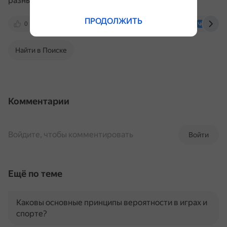
разных точек поля.
ПРОДОЛЖИТЬ
0
fon.bet
www.championat.com
vk.co
Найти в Поиске
Комментарии
Войдите, чтобы комментировать
Войти
Ещё по теме
Каковы основные принципы вероятности в играх и
спорте?