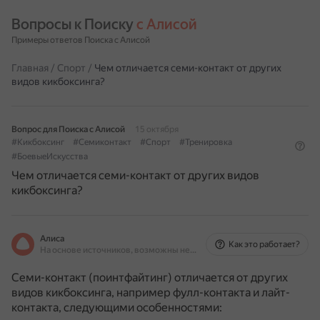
Вопросы к Поиску 
с Алисой
Примеры ответов Поиска с Алисой
Главная
/
Спорт
/
Чем отличается семи-контакт от других
видов кикбоксинга?
Вопрос для Поиска с Алисой
15 октября
#Кикбоксинг
#Семиконтакт
#Спорт
#Тренировка
#БоевыеИскусства
Чем отличается семи-контакт от других видов
кикбоксинга?
Алиса
Как это работает?
На основе источников, возможны неточности
Семи-контакт (поинтфайтинг) отличается от других
видов кикбоксинга, например фулл-контакта и лайт-
контакта, следующими особенностями: