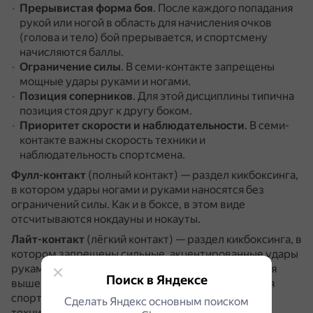
Прерывистая форма боя
.
После каждого попадания
рукой или ногой в область для начисления очков
(голова и тело) бой прерывается, и спортсмену
начисляются баллы.
Ограничение силы
.
В семи-контакте запрещены
мощные удары руками и ногами.
Позиция соперников
.
Для этой дисциплины типична
позиция стоя друг к другу боком.
Приоритет скорости и наблюдательности
.
В семи-
контакте важны скорость техники и
наблюдательность спортсмена.
Фулл-контакт
(полный контакт) — раздел кикбоксинга,
в котором удары ногами и руками наносятся без
ограничений силы.
Как и в боксе, в этом виде
отсчитываются нокдауны и нокауты.
Лайт-контакт
(лёгкий контакт) — раздел кикбоксинга, в
котором запрещены сильные, акцентированные удары
руками и ногами.
Из-за этих ограничений темп боя
Поиск в Яндексе
выше, чем в фулл-контакте.
Победа присуждается
спортсмену, продемонстрировавшему лучшую
Сделать Яндекс основным поиском
технику работы рук и ног и нанесшему большее