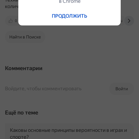
в Сhrome
количество ударов ногами и руками.
ПРОДОЛЖИТЬ
0
round7.ru
zlatkickboxing-magazin.ru
Найти в Поиске
Комментарии
Войдите, чтобы комментировать
Войти
Ещё по теме
Каковы основные принципы вероятности в играх и
спорте?