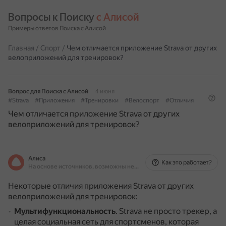
Вопросы к Поиску 
с Алисой
Примеры ответов Поиска с Алисой
Главная
/
Спорт
/
Чем отличается приложение Strava от других
велоприложений для тренировок?
Вопрос для Поиска с Алисой
4 июня
#Strava
#Приложения
#Тренировки
#Велоспорт
#Отличия
Чем отличается приложение Strava от других
велоприложений для тренировок?
Алиса
Как это работает?
На основе источников, возможны неточности
Некоторые отличия приложения Strava от других
велоприложений для тренировок:
Мультифункциональность
.
Strava не просто трекер, а
целая социальная сеть для спортсменов, которая