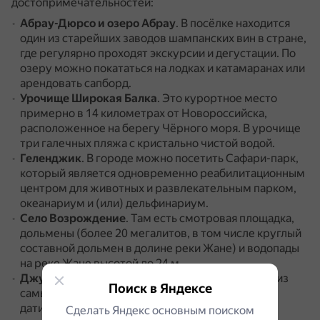
достопримечательностей:
Абрау-Дюрсо и озеро Абрау
.
В посёлке находится
один из старейших заводов шампанских вин в стране,
где регулярно проходят экскурсии и дегустации.
По
озеру можно покататься на лодках и катамаранах или
арендовать сапборд.
Урочище Широкая Балка
.
Это курортное место
примерно в 14 километрах от Новороссийска,
расположенное на берегу Чёрного моря.
В урочище
три галечных пляжа с кристально чистой водой.
Геленджик
.
В городе можно посетить Сафари-парк,
который является одновременно реабилитационным
центром для животных и развлекательным парком,
океанариум и (или) дельфинариум.
Село Возрождение
.
Там есть смотровая площадка,
дольмены (более 20 мегалитов, в том числе круглый
составной дольмен в долине реки Жане) и водопады
на реке Жане высотой до 24 м.
Джубга
.
В посёлке можно полюбоваться одним из
Поиск в Яндексе
самых крупных дольменов на Кавказе, который
датируется III веком до н. э. и является объектом
Сделать Яндекс основным поиском