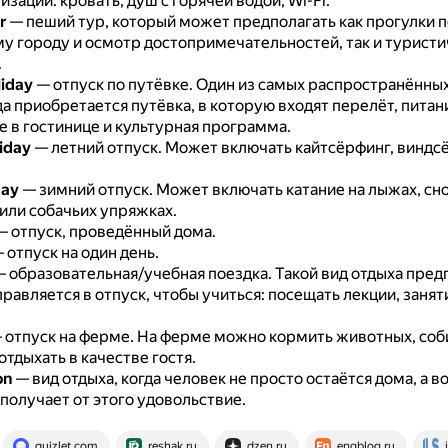
изации: кровать, душ с горячей водой, Wi-Fi.
r
— пеший тур, который может предполагать как прогулки п
у городу и осмотр достопримечательностей, так и туристи
.
liday
— отпуск по путёвке.
Один из самых распространённых
да приобретается путёвка, в которую входят перелёт, питан
 в гостинице и культурная программа.
iday
— летний отпуск.
Может включать кайтсёрфинг, виндс
day
— зимний отпуск.
Может включать катание на лыжах, сн
или собачьих упряжках.
 отпуск, проведённый дома.
 отпуск на один день.
 образовательная/учебная поездка.
Такой вид отдыха предп
равляется в отпуск, чтобы учиться: посещать лекции, занят
 отпуск на ферме.
На ферме можно кормить животных, соб
отдыхать в качестве гостя.
on
— вид отдыха, когда человек не просто остаётся дома, а 
 получает от этого удовольствие.
quizlet.com
reshak.ru
dzen.ru
engblog.ru