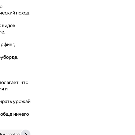
о
ческий поход
 видов
ие,
ёрфинг,
оуборде,
олагает, что
ия и
ирать урожай
вообще ничего
ils-school.com
cdn-beta.gcdn.co
infourok.ru
easyspeak.ru