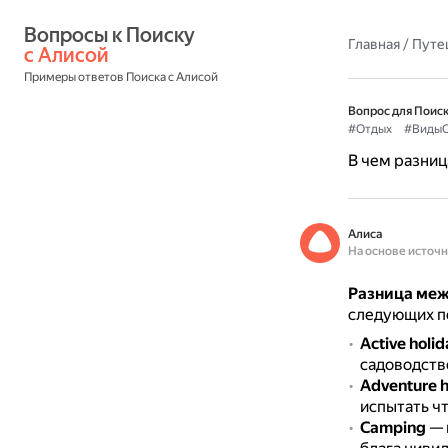
Вопросы к Поиску 
Главная
/
Путе
с Алисой
Примеры ответов Поиска с Алисой
Вопрос для Поиск
#Отдых
#ВидыО
В чем разниц
Алиса
На основе источ
Разница меж
следующих п
Active holid
садоводство
Adventure h
испытать чт
Camping
— 