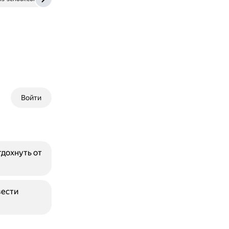
Войти
тдохнуть от
вести