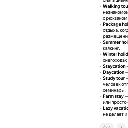
блага цивил
Walking tou
незнакомом
с рюкзаком
Package ho
отдыха, ког
размещение
Summer hol
каякинг.
Winter holi
снегоходах 
Staycation
—
Daycation
—
Study tour
—
человек отп
семинары.
Farm stay
—
или просто 
Lazy vacati
не делает и
0