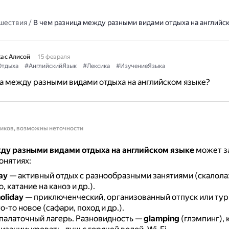
шествия
/
В чем разница между разными видами отдыха на английс
а с Алисой
15 февраля
тдыха
#АнглийскийЯзык
#Лексика
#ИзучениеЯзыка
а между разными видами отдыха на английском языке?
ников, возможны неточности
ду разными видами отдыха на английском языке
может з
онятиях:
ay
— активный отдых с разнообразными занятиями (скалола
, катание на каноэ и др.).
oliday
— приключенческий, организованный отпуск или тур
о-то новое (сафари, поход и др.).
палаточный лагерь.
Разновидность —
glamping
(глэмпинг), 