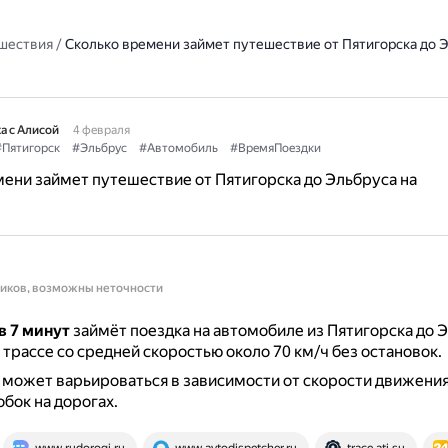
шествия
/
Сколько времени займет путешествие от Пятигорска до Э
а с Алисой
4 февраля
#Пятигорск
#Эльбрус
#Автомобиль
#ВремяПоездки
ени займет путешествие от Пятигорска до Эльбруса на
ников, возможны неточности
в 7 минут
займёт поездка на автомобиле из Пятигорска до 
о трассе со средней скоростью около 70 км/ч без остановок.
 может варьироваться в зависимости от скорости движения
обок на дорогах.