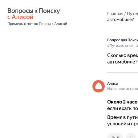
Вопросы к Поиску 
Главная
/
Путе
с Алисой
автомобиле?
Примеры ответов Поиска с Алисой
Вопрос для Поиск
#Путешествие
Сколько врем
автомобиле?
Алиса
На основе источ
Около 2 часо
если ехать п
Время в пути
условий и пр