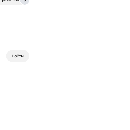
perevozka24.ru
1map.com
Войти