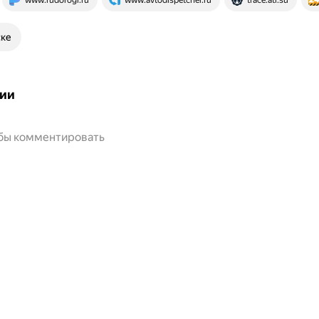
www.rudorogi.ru
www.avtodispetcher.ru
trace.ati.su
ске
ии
обы комментировать