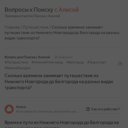
Вопросы к Поиску 
с Алисой
Примеры ответов Поиска с Алисой
Главная
/
Путешествия
/
Сколько времени занимает
путешествие из Нижнего Новгорода до Белгорода на разных
видах транспорта?
Вопрос для Поиска с Алисой
26 февраля
#Путешествия
#НижнийНовгород
#Белгород
#Транспорт
#ВремяПоездки
Сколько времени занимает путешествие из
Нижнего Новгорода до Белгорода на разных видах
транспорта?
Алиса
Как это работает?
На основе источников, возможны неточности
Время в пути из Нижнего Новгорода до Белгорода на