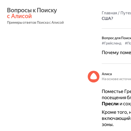
Вопросы к Поиску 
Главная
/
Путе
с Алисой
США?
Примеры ответов Поиска с Алисой
Вопрос для Поиск
#Грейсленд
#По
Почему поме
Алиса
На основе источ
Поместье Гре
посещения б
Пресли
и сох
Кроме того, 
включающий в
зоны.