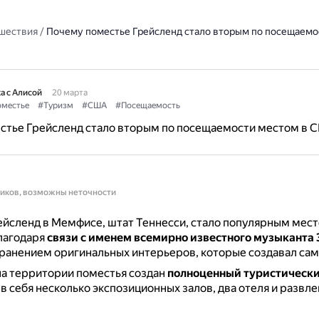
шествия
/
Почему поместье Грейсленд стало вторым по посещаемо
а с Алисой
20 марта
местье
#Туризм
#США
#Посещаемость
стье Грейсленд стало вторым по посещаемости местом в 
ников, возможны неточности
йсленд в Мемфисе, штат Теннесси, стало популярным мест
лагодаря
связи с именем всемирно известного музыканта
ранением оригинальных интерьеров, которые создавал сам
на территории поместья создан
полноценный туристически
 себя несколько экспозиционных залов, два отеля и развл