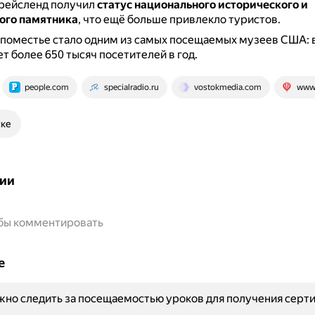
Грейсленд получил
статус национального исторического и
ого памятника
, что ещё больше привлекло туристов.
 поместье стало одним из самых посещаемых музеев США: 
т более 650 тысяч посетителей в год.
people.com
specialradio.ru
vostokmedia.com
www.
ске
ии
обы комментировать
е
но следить за посещаемостью уроков для получения серт