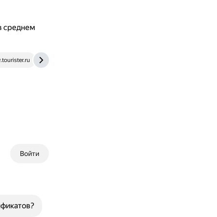
в среднем
tourister.ru
kulturologia.ru
Войти
ификатов?