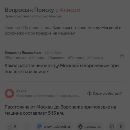
Вопросы к Поиску 
с Алисой
Примеры ответов Поиска с Алисой
Главная
/
Путешествия
/
Какое расстояние между Москвой и
Воронежом при поездке на машине?
Вопрос из Яндекс Кью
22 ноября
#Расстояние
#Москва
#Воронеж
#Поездка
#Машина
Какое расстояние между Москвой и Воронежом при
поездке на машине?
Алиса
Как это работает?
На основе источников, возможны неточности
Расстояние от Москвы до Воронежа при поездке на
машине составляет
515 км
.
0
www.rudorogi.ru
trace.ati.su
www.avto