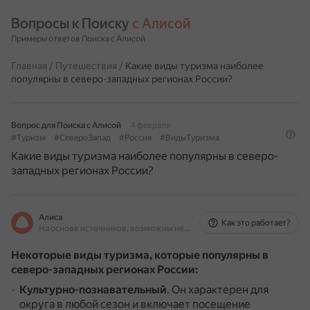
Вопросы к Поиску 
с Алисой
Примеры ответов Поиска с Алисой
Главная
/
Путешествия
/
Какие виды туризма наиболее
популярны в северо-западных регионах России?
Вопрос для Поиска с Алисой
4 февраля
#Туризм
#СевероЗапад
#Россия
#ВидыТуризма
Какие виды туризма наиболее популярны в северо-
западных регионах России?
Алиса
Как это работает?
На основе источников, возможны неточности
Некоторые виды туризма, которые популярны в
северо-западных регионах России:
Культурно-познавательный
.
Он характерен для
округа в любой сезон и включает посещение