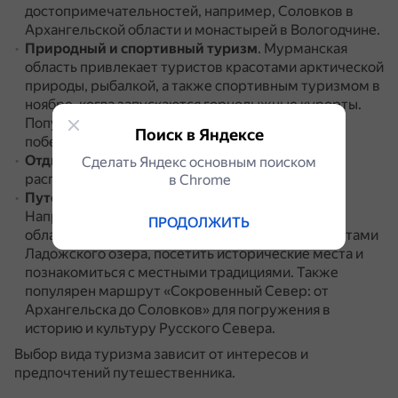
достопримечательностей, например, Соловков в
Архангельской области и монастырей в Вологодчине.
Природный и спортивный туризм
.
Мурманская
область привлекает туристов красотами арктической
природы, рыбалкой, а также спортивным туризмом в
ноябре, когда запускаются горнолыжные курорты.
Популярнейшие локации — Хибины, Териберка,
Поиск в Яндексе
побережье Баренцева и Белого морей.
Отдых в загородных отелях
.
В основном он
Сделать Яндекс основным поиском
распространён в Ленинградской области.
в Сhrome
Путешествия по национальным маршрутам
.
Например, «Энергия Ладоги» по Ленинградской
ПРОДОЛЖИТЬ
области и Карелии позволяет насладиться красотами
Ладожского озера, посетить исторические места и
познакомиться с местными традициями.
Также
популярен маршрут «Сокровенный Север: от
Архангельска до Соловков» для погружения в
историю и культуру Русского Севера.
Выбор вида туризма зависит от интересов и
предпочтений путешественника.