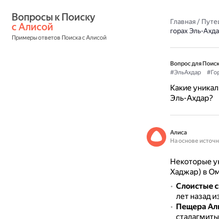
Вопросы к Поиску 
Главная
/
Путе
с Алисой
горах Эль-Ахд
Примеры ответов Поиска с Алисой
Вопрос для Поиск
#ЭльАхдар
#Го
Какие уника
Эль-Ахдар?
Алиса
На основе источ
Некоторые у
Хаджар) в Ом
Слоистые с
лет назад и
Пещера Ал
сталагмиты