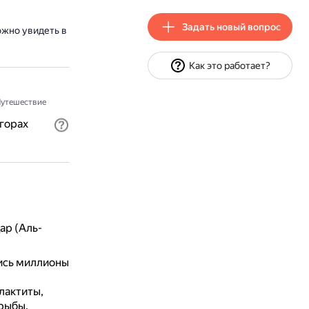
Задать новый вопрос
жно увидеть в
Как это работает?
утешествие
горах
ар (Аль-
ись миллионы
алактиты,
рыбы.