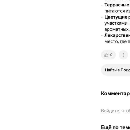
Террасные
питаются и
Цветущие 
участками.
ароматных,
Лекарстве
место, где 
0
Найти в Пои
Комментар
Войдите, чт
Ещё по тем