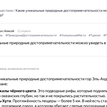
шествия
/
Какие уникальные природные достопримечательности мо
ар?
а с Алисой
22 апреля
ры
#ПриродныеДостопримечательности
#УникальныеМеста
#Туризм
#П
льные природные достопримечательности можно увидеть в 
ников, возможны неточности
никальные природные достопримечательности гор Эль-Ахд
ане:
калы чёрного цвета
.
Это подводные рифы, которые поднял
з океанских глубин, но так и не покрылись растительностью.
ь-Хута
.
Протяжённость пещеры — более 5 км.
В ней есть ст
, подземное озеро, в котором обитают слепые прозрачные 