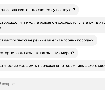
 дагестанских горных систем существуют?
сторождения никеля в основном сосредоточены в южных г
?
азуются глубокие речные ущелья в горных породах?
которые горы называют «крышами мира»?
истические маршруты проложены по горам Талышского хре