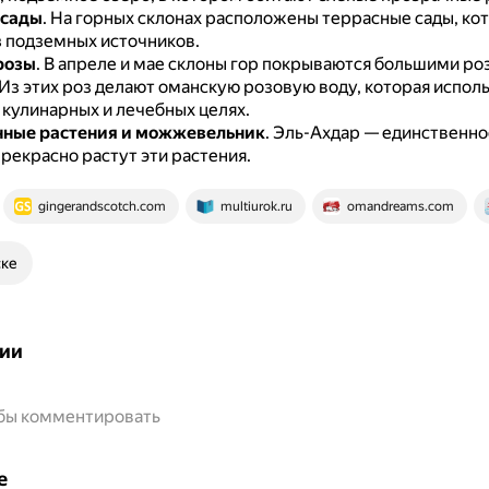
 сады
.
На горных склонах расположены террасные сады, ко
з подземных источников.
розы
.
В апреле и мае склоны гор покрываются большими р
Из этих роз делают оманскую розовую воду, которая исполь
 кулинарных и лечебных целях.
нные растения и можжевельник
.
Эль-Ахдар — единственно
прекрасно растут эти растения.
gingerandscotch.com
multiurok.ru
omandreams.com
ске
ии
обы комментировать
е