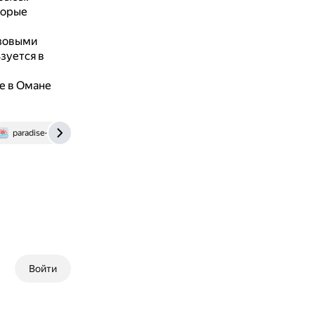
торые
озовыми
зуется в
е в Омане
paradise-travel.by
dzen.ru
Войти