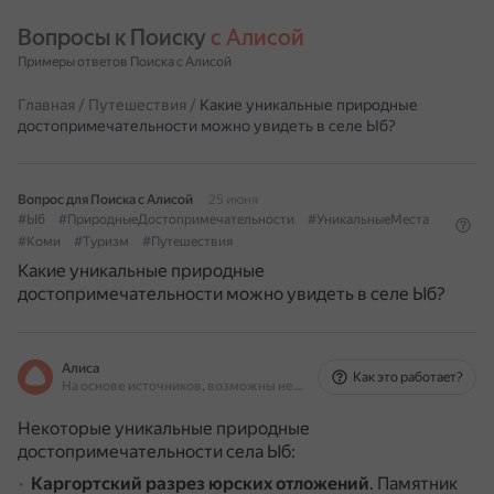
Вопросы к Поиску 
с Алисой
Примеры ответов Поиска с Алисой
Главная
/
Путешествия
/
Какие уникальные природные
достопримечательности можно увидеть в селе Ыб?
Вопрос для Поиска с Алисой
25 июня
#Ыб
#ПриродныеДостопримечательности
#УникальныеМеста
#Коми
#Туризм
#Путешествия
Какие уникальные природные
достопримечательности можно увидеть в селе Ыб?
Алиса
Как это работает?
На основе источников, возможны неточности
Некоторые уникальные природные
достопримечательности села Ыб:
Каргортский разрез юрских отложений
.
Памятник