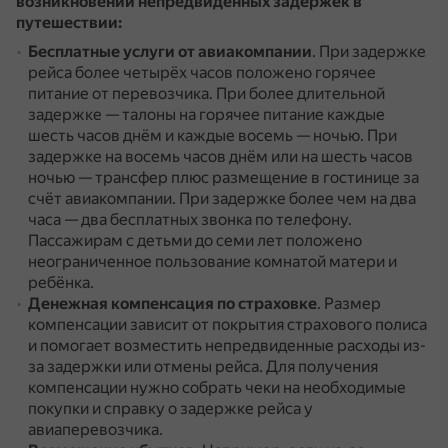
возникновении непредвиденных задержек в
путешествии:
Бесплатные услуги от авиакомпании
.
При задержке
рейса более четырёх часов положено горячее
питание от перевозчика.
При более длительной
задержке — талоны на горячее питание каждые
шесть часов днём и каждые восемь — ночью.
При
задержке на восемь часов днём или на шесть часов
ночью — трансфер плюс размещение в гостинице за
счёт авиакомпании.
При задержке более чем на два
часа — два бесплатных звонка по телефону.
Пассажирам с детьми до семи лет положено
неограниченное пользование комнатой матери и
ребёнка.
Денежная компенсация по страховке
.
Размер
компенсации зависит от покрытия страхового полиса
и помогает возместить непредвиденные расходы из-
за задержки или отмены рейса.
Для получения
компенсации нужно собрать чеки на необходимые
покупки и справку о задержке рейса у
авиаперевозчика.