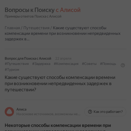
Вопросы к Поиску 
с Алисой
Примеры ответов Поиска с Алисой
Главная
/
Путешествия
/
Какие существуют способы
компенсации времени при возникновении непредвиденных
задержек в…
Вопрос для Поиска с Алисой
22 апреля
#Путешествия
#Задержка
#Компенсация
#Советы
#Помощь
#Туризм
Какие существуют способы компенсации времени
при возникновении непредвиденных задержек в
путешествии?
Алиса
Как это работает?
На основе источников, возможны неточности
Некоторые способы компенсации времени при