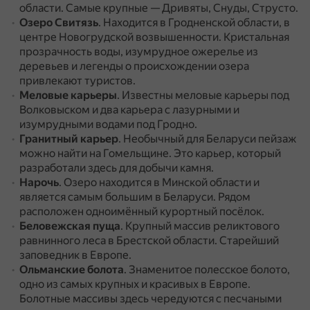
области.
Самые крупные — Дривяты, Снуды, Струсто.
Озеро Свитязь
.
Находится в Гродненской области, в
центре Новогрудской возвышенности.
Кристальная
прозрачность воды, изумрудное ожерелье из
деревьев и легенды о происхождении озера
привлекают туристов.
Меловые карьеры
.
Известны меловые карьеры под
Волковыском и два карьера с лазурными и
изумрудными водами под Гродно.
Гранитный карьер
.
Необычный для Беларуси пейзаж
можно найти на Гомельщине.
Это карьер, который
разработали здесь для добычи камня.
Нарочь
.
Озеро находится в Минской области и
является самым большим в Беларуси.
Рядом
расположен одноимённый курортный посёлок.
Беловежская пуща
.
Крупный массив реликтового
равнинного леса в Брестской области.
Старейший
заповедник в Европе.
Ольманские болота
.
Знаменитое полесское болото,
одно из самых крупных и красивых в Европе.
Болотные массивы здесь чередуются с песчаными