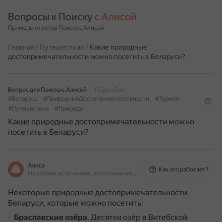
Вопросы к Поиску 
с Алисой
Примеры ответов Поиска с Алисой
Главная
/
Путешествия
/
Какие природные
достопримечательности можно посетить в Беларуси?
Вопрос для Поиска с Алисой
17 декабря
#Беларусь
#ПриродныеДостопримечательности
#Туризм
#Путешествия
#Природа
Какие природные достопримечательности можно
посетить в Беларуси?
Алиса
Как это работает?
На основе источников, возможны неточности
Некоторые природные достопримечательности
Беларуси, которые можно посетить:
Браславские озёра
.
Десятки озёр в Витебской