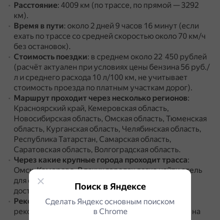
Расстояние
: 4009 км (по трассе, по прямой — 3292
км).
Время в пути
: около 2 дней 9 часов 16 минут (если
ехать по трассе со средней скоростью около 70 км/ч
без остановок).
Стоимость поездки
: в среднем около 22 450 рублей
(расчёт актуален при условиях цены бензина 56 руб./
л и среднего расхода 10 л/100 км, не учитывает
стоимость проезда по платным участкам дорог).
Маршрут проходит через несколько регионов
:
Красноярский край, Кемеровская область,
Новосибирская область, Омская область, Тюменская
область, Курганская область, Челябинская область,
Республика Татарстан, Самарская область,
Саратовская область, Волгоградская область.
Через какие крупные города проходит трасса
:
Омск, Кемерово.
В таких городах легко найти отель
для отдыха, можно посетить местные
Поиск в Яндексе
достопримечательности.
Рекомендации по перерывам
: Минтранс
Сделать Яндекс основным поиском
рекомендует после первых четырёх часов езды на
в Сhrome