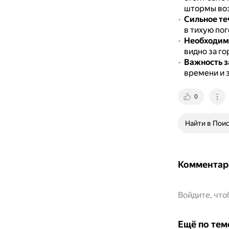
штормы воз
Сильное те
в тихую пог
Необходимо
видно за го
Важность з
времени и 
0
Найти в Пои
Комментар
Войдите, чт
Ещё по тем