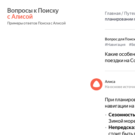
Вопросы к Поиску 
Главная
/
Путе
с Алисой
планировании 
Примеры ответов Поиска с Алисой
Вопрос для Поиск
#Навигация
#Б
Какие особен
поездки на С
Алиса
На основе источ
При планиро
навигации на
Сезонность
Зимой море 
Непредска
стоит быть