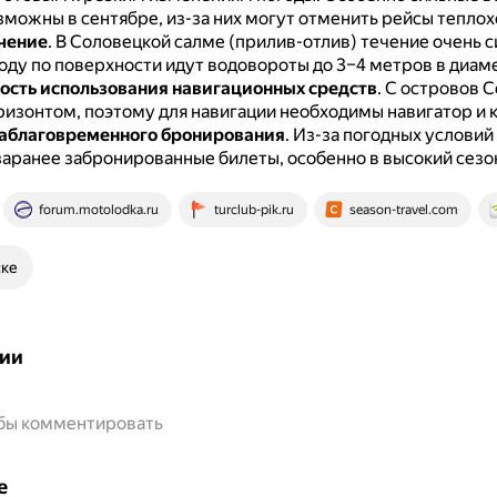
можны в сентябре, из-за них могут отменить рейсы теплох
чение
.
В Соловецкой салме (прилив-отлив) течение очень с
оду по поверхности идут водовороты до 3–4 метров в диам
сть использования навигационных средств
.
С островов С
ризонтом, поэтому для навигации необходимы навигатор и 
аблаговременного бронирования
.
Из-за погодных условий
заранее забронированные билеты, особенно в высокий сезо
forum.motolodka.ru
turclub-pik.ru
season-travel.com
ске
ии
обы комментировать
е