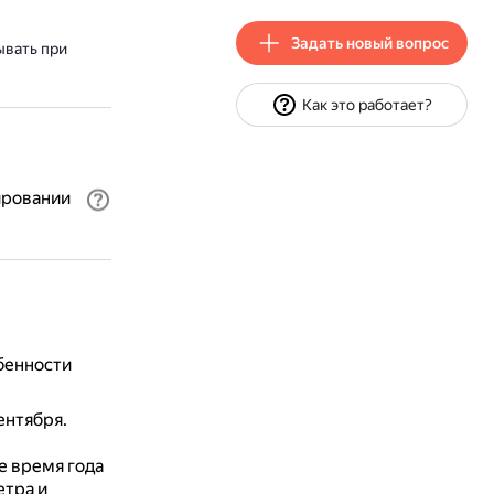
Задать новый вопрос
ывать при
Как это работает?
ировании
бенности
ентября.
е время года
етра и