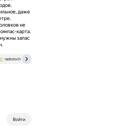
одов.
ильное, даже
етре.
оловков не
компас-карта.
 нужны запас
н.
radiotochki.net
vk.com
Войти