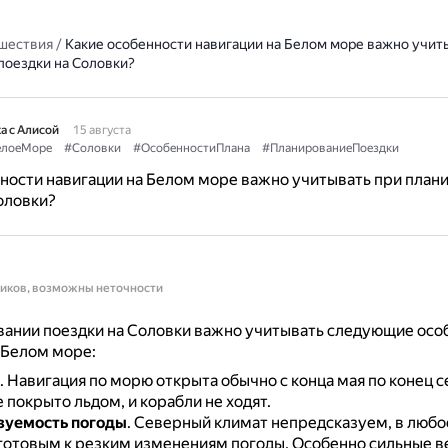
шествия
/
Какие особенности навигации на Белом море важно учит
поездки на Соловки?
а с Алисой
15 августа
елоеМоре
#Соловки
#ОсобенностиПлана
#ПланированиеПоездки
ности навигации на Белом море важно учитывать при план
оловки?
ников, возможны неточности
вании поездки на Соловки важно учитывать следующие осо
 Белом море:
.
Навигация по морю открыта обычно с конца мая по конец с
покрыто льдом, и корабли не ходят.
зуемость погоды
.
Северный климат непредсказуем, в любо
 готовым к резким изменениям погоды.
Особенно сильные в