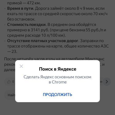
прямой — 472 км.
Время в пути
.
Дорога займёт около 8 ч 9 мин, если
ехать по трассе со средней скоростью около 70 км/ч
без остановок.
Стоимость поездки
.
В среднем она обойдётся
примерно в 3141 руб. (при цене бензина 55 руб./л и
среднем расходе 10 л/100 км).
Отсутствие платных участков дорог
.
Заправки по
трассе отображены на карте, общее количество АЗС
— 23.
После четырёх часов езды на автомобиле Минтранс
рекомендует сделать перерыв не менее 15 минут, и
Поиск в Яндексе
далее — перерыв каждые 2 часа.
Сделать Яндекс основным поиском
в Сhrome
0
maintransport.ru
www.avtodispetcher.ru
ПРОДОЛЖИТЬ
Найти в Поиске