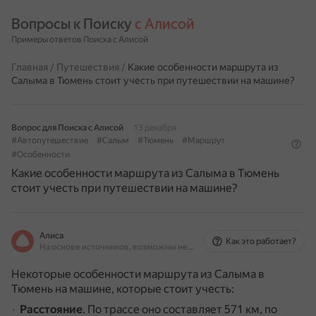
Вопросы к Поиску 
с Алисой
Примеры ответов Поиска с Алисой
Главная
/
Путешествия
/
Какие особенности маршрута из
Салыма в Тюмень стоит учесть при путешествии на машине?
Вопрос для Поиска с Алисой
13 декабря
#Автопутешествие
#Салым
#Тюмень
#Маршрут
#Особенности
Какие особенности маршрута из Салыма в Тюмень
стоит учесть при путешествии на машине?
Алиса
Как это работает?
На основе источников, возможны неточности
Некоторые особенности маршрута из Салыма в
Тюмень на машине, которые стоит учесть:
Расстояние
.
По трассе оно составляет 571 км, по