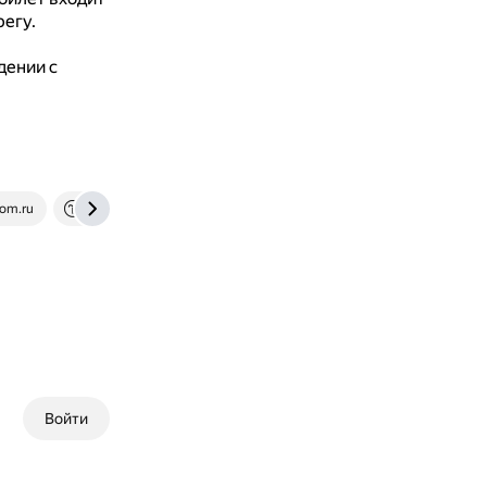
регу.
дении с
om.ru
ogirk.tilda.ws
Войти