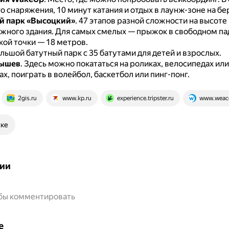
о снаряжения, 10 минут катания и отдых в лаунж-зоне на бе
й парк «Высоцкий»
.
47 этапов разной сложности на высоте
жного здания.
Для самых смелых — прыжок в свободном па
кой точки — 18 метров.
льшой батутный парк с 35 батутами для детей и взрослых.
тышев
.
Здесь можно покататься на роликах, велосипедах или
х, поиграть в волейбол, баскетбол или пинг-понг.
2gis.ru
www.kp.ru
experience.tripster.ru
www.weac
ске
ии
обы комментировать
е