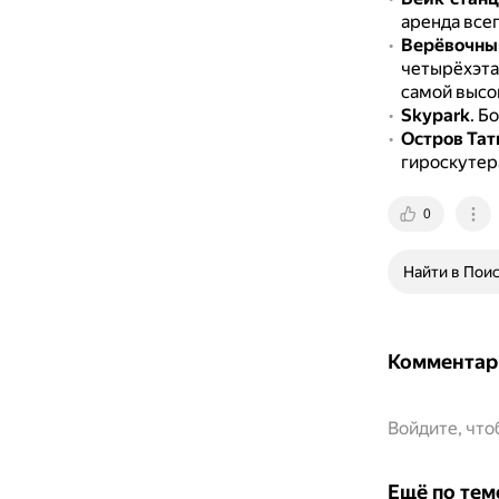
аренда всег
Верёвочны
четырёхэта
самой высо
Skypark
.
Бо
Остров Та
гироскутера
0
Найти в Пои
Комментар
Войдите, чт
Ещё по тем