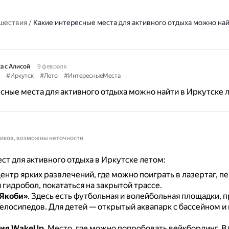
шествия
/
Какие интересные места для активного отдыха можно най
а с Алисой
9 февраля
#Иркутск
#Лето
#ИнтересныеМеста
сные места для активного отдыха можно найти в Иркутске 
ников, возможны неточности
ст для активного отдыха в Иркутске летом:
ентр ярких развлечений, где можно поиграть в лазертаг, п
 гидробол, покататься на закрытой трассе.
«Якоби»
.
Здесь есть футбольная и волейбольная площадки, п
велосипедов.
Для детей — открытый аквапарк с бассейном 
ция WakeUp
.
Место, где можно попробовать вейкбординг.
В