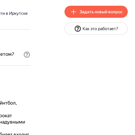
Задать новый вопрос
ти в Иркутске
Как это работает?
летом?
ейнтбол,
рокат
и надувными
 билет входит