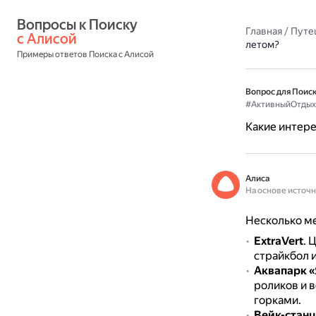
Вопросы к Поиску 
Главная
/
Путе
с Алисой
летом?
Примеры ответов Поиска с Алисой
Вопрос для Поиск
#АктивныйОтдых
Какие интере
Алиса
На основе источ
Несколько ме
ExtraVert
.
Ц
страйкбол и
Аквапарк 
роликов и 
горками.
Вейк-стан