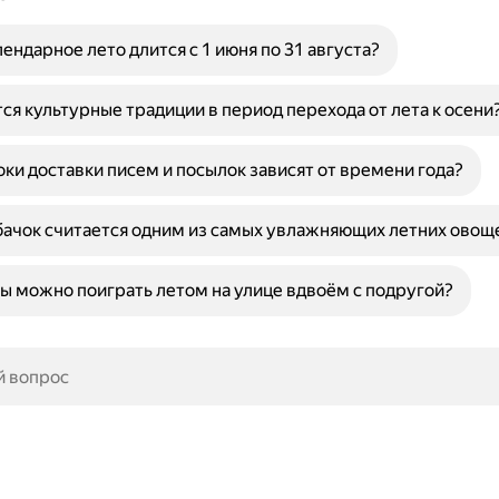
ендарное лето длится с 1 июня по 31 августа?
ся культурные традиции в период перехода от лета к осени
ки доставки писем и посылок зависят от времени года?
ачок считается одним из самых увлажняющих летних овощ
ры можно поиграть летом на улице вдвоём с подругой?