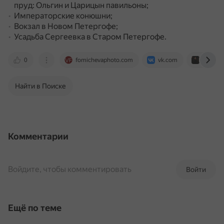
пруд: Ольгин и Царицын павильоны;
Императорские конюшни;
Вокзал в Новом Петергофе;
Усадьба Сергеевка в Старом Петергофе.
0
fomichevaphoto.com
vk.com
noviwed
Найти в Поиске
Комментарии
Войдите, чтобы комментировать
Войти
Ещё по теме