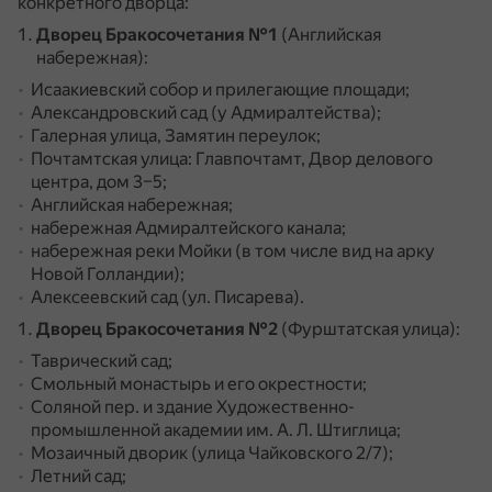
конкретного дворца:
Дворец Бракосочетания №1
(Английская
набережная):
Исаакиевский собор и прилегающие площади;
Александровский сад (у Адмиралтейства);
Галерная улица, Замятин переулок;
Почтамтская улица: Главпочтамт, Двор делового
центра, дом 3–5;
Английская набережная;
набережная Адмиралтейского канала;
набережная реки Мойки (в том числе вид на арку
Новой Голландии);
Алексеевский сад (ул. Писарева).
Дворец Бракосочетания №2
(Фурштатская улица):
Таврический сад;
Смольный монастырь и его окрестности;
Соляной пер. и здание Художественно-
промышленной академии им. А. Л. Штиглица;
Мозаичный дворик (улица Чайковского 2/7);
Летний сад;