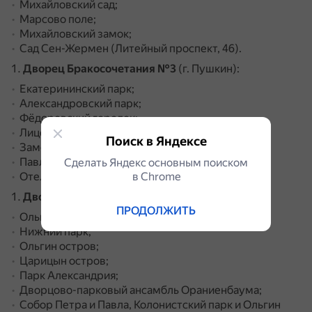
Михайловский сад;
Марсово поле;
Михайловский замок;
Сад Сен-Жермен (Литейный проспект, 46).
Дворец Бракосочетания №3
(г. Пушкин):
Екатерининский парк;
Александровский парк;
Фёдоровский городок;
Лицей;
Поиск в Яндексе
Замок БИП;
Павловский дворец;
Сделать Яндекс основным поиском
Отель «Tsar Palace».
в Сhrome
Дворец Бракосочетания №4
(Петергоф):
ПРОДОЛЖИТЬ
Ольгинские пруды;
Нижний парк;
Ольгин остров;
Царицын остров;
Парк Александрия;
Дворцово-парковый ансамбль Ораниенбаума;
Собор Петра и Павла, Колонистский парк и Ольгин