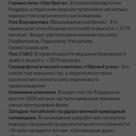
Горные пики «Три брата»
.
Это визитная карточка
Риддера, к подножию вершин проложено несколько
маршрутов классического восхождения.
Пик Ворошилова
(Вышеивановский белок).
Это
наивысшая точка Ивановского хребта (высота — 2776
метров).
Вокруг расположено множество озёр:
Подбелковое, Радоновое, Рассыпное,
Громотушинское.
Пик САВО
.
Вторая по высоте вершина Ивановского
хребта (высота — 2575 метров).
Геоморфологический комплекс «Чёрный узел»
.
Это
скалистые вершины гор, у подножия которых
располагается много озёр ледникового
происхождения.
Каменные изваяния
.
В окрестностях Риддера на
высоте 3000 метров застыли каменные изваяния
самых причудливых форм.
Западно-Алтайский государственный природный
заповедник
.
В заповеднике разработано несколько
маршрутов разной продолжительности и сложности:
«Эталон западного Алтая», «Заповедные дали»,