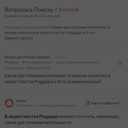
Вопросы к Поиску 
с Алисой
Примеры ответов Поиска с Алисой
Главная
/
Путешествия
/
Какие достопримечательности
можно посетить в окрестностях Риддера и Усть-
Каменогорска?
Вопрос для Поиска с Алисой
20 июня
#Риддер
#УстьКаменогорск
#Достопримечательности
#Экскурсии
#Путешествия
Какие достопримечательности можно посетить в
окрестностях Риддера и Усть-Каменогорска?
Алиса
Как это работает?
На основе источников, возможны неточности
В окрестностях Риддера
можно посетить, например,
такие достопримечательности: