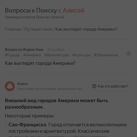
Вопросы к Поиску 
с Алисой
Примеры ответов Поиска с Алисой
Главная
/
Путешествия
/
Как выглядят города Америки?
Вопрос из Яндекс Кью
22 ноября
#Города
#Америка
#Архитектура
#Культура
#Образжизни
Как выглядят города Америки?
Алиса
Как это работает?
На основе источников, возможны неточности
Внешний вид городов Америки может быть
разнообразным
.
Некоторые примеры:
Сан-Франциско
.
Город отличается великолепными
постройками и архитектурой.
Классические