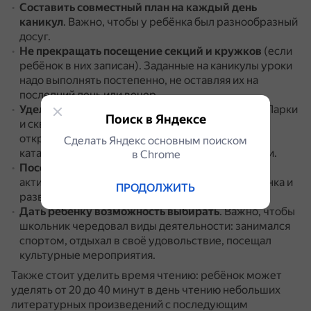
Составить совместный план на каждый день
каникул
.
Важно, чтобы у ребёнка был разнообразный
досуг.
Не прекращать посещение секций и кружков
(если
ребёнок в них записан).
Заданные на каникулы уроки
надо выполнять постепенно, не оставляя их на
последний день или вечер.
Уделять время прогулкам на свежем воздухе
.
Парки
Поиск в Яндексе
и скверы предлагают множество занятий на
открытом воздухе, включая прогулки, пикники,
Сделать Яндекс основным поиском
катание на велосипедах или роликах, фотосессии.
в Сhrome
Посещать новые интересные места
.
Такая
активность помогает расширить кругозор ребёнка и
ПРОДОЛЖИТЬ
развить навыки общения.
Дать ребёнку возможность выбирать
.
Важно, чтобы
школьник чередовал виды деятельности: занимался
спортом, отдыхал в своё удовольствие, посещал
культурные мероприятия.
Также стоит уделить время чтению: ребёнок может
уделять от 20 до 40 минут в день чтению небольших
литературных произведений с последующим