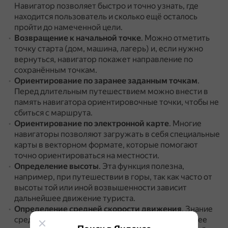
Навигатор позволяет быстро и точно узнать, где
находится пользователь и сколько ещё осталось
пройти до намеченной цели.
Возвращение к начальной точке
.
Можно отметить
точку старта (дом, машина, лагерь) и, если нужно
вернуться, навигатор покажет направление по
сохранённым точкам.
Ориентирование по заранее заданным точкам
.
Перед длительным путешествием можно внести в
память навигатора ориентировочные точки, чтобы не
сбиться с маршрута.
Ориентирование по электронной карте
.
Многие
навигаторы позволяют загружать в себя специальные
карты в векторном формате, которые помогают
точно ориентироваться на местности.
Определение высоты
.
Эта функция полезна,
например, при путешествии в горы, так как часто от
высоты той или иной возвышенности зависит
дальнейшее движение туриста.
Определение средней скорости движения
.
Знание
средней скорости передвижения позволяет более