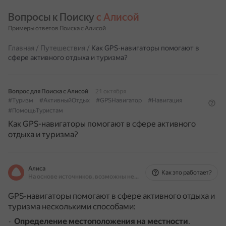
Вопросы к Поиску 
с Алисой
Примеры ответов Поиска с Алисой
Главная
/
Путешествия
/
Как GPS-навигаторы помогают в
сфере активного отдыха и туризма?
Вопрос для Поиска с Алисой
21 октября
#Туризм
#АктивныйОтдых
#GPSНавигатор
#Навигация
#ПомощьТуристам
Как GPS-навигаторы помогают в сфере активного
отдыха и туризма?
Алиса
Как это работает?
На основе источников, возможны неточности
GPS-навигаторы помогают в сфере активного отдыха и
туризма несколькими способами:
Определение местоположения на местности
.