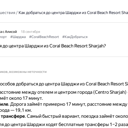
шествия
/
Как добраться до центра Шарджи из Coral Beach Resort Sha
а с Алисой
18 сентября
порт
#Шарджа
#CoralBeachResort
#КакДобраться
 до центра Шарджи из Coral Beach Resort Sharjah?
ников, возможны неточности
особов добраться до центра Шарджи из Coral Beach Resort Sh
асстояние между отелем и центром города (Centro Sharjah) 
мёт около 17 минут.
биле
.
Дорога займёт примерно 17 минут, расстояние между
ода — 19,1 км.
 трансфере
.
Самый быстрый вариант, поездка займёт около
ля до центра Шарджи ходят бесплатные трансферы 1–2 раза 