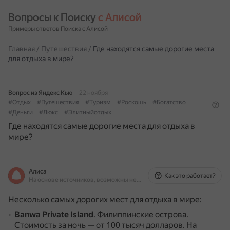
Вопросы к Поиску 
с Алисой
Примеры ответов Поиска с Алисой
Главная
/
Путешествия
/
Где находятся самые дорогие места
для отдыха в мире?
Вопрос из Яндекс Кью
22 ноября
#Отдых
#Путешествия
#Туризм
#Роскошь
#Богатство
#Деньги
#Люкс
#Элитныйотдых
Где находятся самые дорогие места для отдыха в
мире?
Алиса
Как это работает?
На основе источников, возможны неточности
Несколько самых дорогих мест для отдыха в мире:
Banwa Private Island
.
Филиппинские острова.
Стоимость за ночь — от 100 тысяч долларов.
На