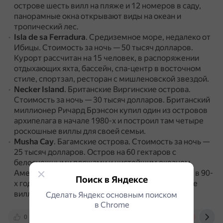
острове шесть вилл на пляже и 12 номеров в саду,
панорамные окна открывают виды на океан и
тропический лес.
Isla de sa Ferradura
.
Средиземное море, недалеко от
Ибицы.
Стоимость за ночь — 50 тысяч долларов.
Курорт рассчитан на 15 человек, в распоряжении
отдыхающих яхта, бассейн, спа-центр в восточном
стиле, спортзал, ресторан с мишленовской звездой.
Necker Island
.
Британские Виргинские острова.
Стоимость за ночь — 30 тысяч долларов.
Британский
миллионер Ричард Брэнсон купил один из островов
архипелага в начале 1980-х и построил там четыре
роскошные виллы для своей семьи.
Musha Cay
.
Багамские острова.
Стоимость за ночь —
25 тысяч долларов.
Остров на 60 гектаров с
белоснежными пляжами и чистейшим океаном.
Американский магнат Джон Дж. Мелк купил его в 90-
Поиск в Яндексе
х годах XX века и построил четыре великолепные
виллы и гостевой дом — всё для 24 отдыхающих.
Сделать Яндекс основным поиском
в Сhrome
0
altapress.ru
travel.rambler.ru
thegirl.ru