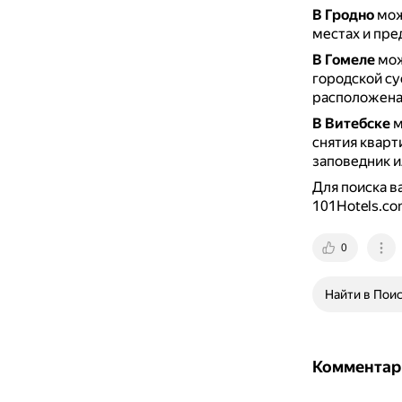
В Гродно
мож
местах и пре
В Гомеле
мож
городской су
расположена 
В Витебске
м
снятия кварт
заповедник и
Для поиска в
101Hotels.co
0
Найти в Пои
Комментар