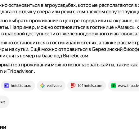
но остановиться в агроусадьбах, которые располагаются в
длагают отдых у озера или реки с комплексом сопутствующи
но выбрать проживание в центре города или на окраине, п
еты.
Например, можно остановиться в гостинице «Амакс», 
в шаговой доступности от железнодорожного и автовокзал
ожно остановиться в гостиницах и отелях, а также рассмот
иры на сутки.
Ещё можно отправиться в Березинский биос
ли снять номер на базе под Витебском.
ариантов проживания можно использовать сайты, такие как 
m и Tripadvisor
.
hotel.tutu.ru
vetliva.ru
101hotels.com
www.tripadvi
ске
ии