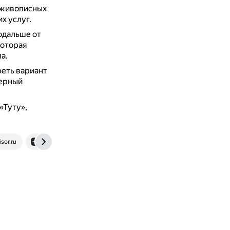
 живописных
х услуг.
одальше от
которая
а.
реть вариант
ферный
«Туту»,
sor.ru
dzen.ru