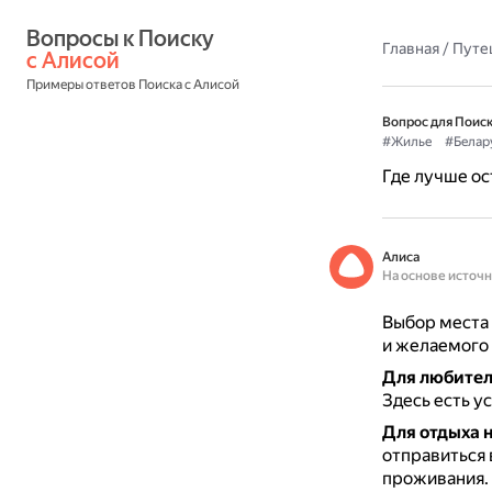
Вопросы к Поиску 
Главная
/
Путе
с Алисой
Примеры ответов Поиска с Алисой
Вопрос для Поиск
#Жилье
#Белар
Где лучше ос
Алиса
На основе источ
Выбор места 
и желаемого 
Для любител
Здесь есть у
Для отдыха 
отправиться 
проживания.