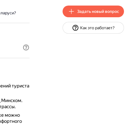
Задать новый вопрос
еларуси?
Как это работает?
тений туриста
д Минском.
трассы.
же можно
омфортного