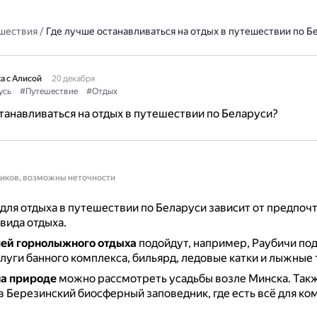
шествия
/
Где лучше останавливаться на отдых в путешествии по Б
а с Алисой
20 декабря
усь
#Путешествие
#Отдых
танавливаться на отдых в путешествии по Беларуси?
ников, возможны неточности
для отдыха в путешествии по Беларуси зависит от предпоч
вида отдыха.
ей горнолыжного отдыха
подойдут, например, Раубичи по
слуги банного комплекса, бильярд, ледовые катки и лыжные 
на природе
можно рассмотреть усадьбы возле Минска.
Так
в Березинский биосферный заповедник, где есть всё для к