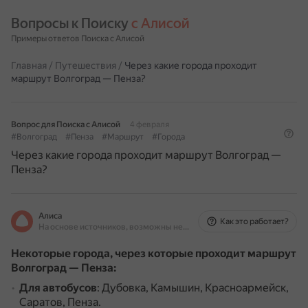
Вопросы к Поиску 
с Алисой
Примеры ответов Поиска с Алисой
Главная
/
Путешествия
/
Через какие города проходит
маршрут Волгоград — Пенза?
Вопрос для Поиска с Алисой
4 февраля
#Волгоград
#Пенза
#Маршрут
#Города
Через какие города проходит маршрут Волгоград —
Пенза?
Алиса
Как это работает?
На основе источников, возможны неточности
Некоторые города, через которые проходит маршрут
Волгоград — Пенза:
Для автобусов
: Дубовка, Камышин, Красноармейск,
Саратов, Пенза.