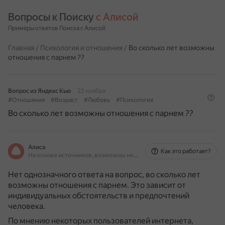
Вопросы к Поиску 
с Алисой
Примеры ответов Поиска с Алисой
Главная
/
Психология и отношения
/
Во сколько лет возможны
отношения с парнем ??
Вопрос из Яндекс Кью
22 ноября
#Отношения
#Возраст
#Любовь
#Психология
Во сколько лет возможны отношения с парнем ??
Алиса
Как это работает?
На основе источников, возможны неточности
Нет однозначного ответа на вопрос, во сколько лет
возможны отношения с парнем. Это зависит от
индивидуальных обстоятельств и предпочтений
человека.
По мнению некоторых пользователей интернета,