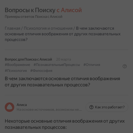
Вопросы к Поиску 
с Алисой
Примеры ответов Поиска с Алисой
Главная
/
Психология и отношения
/
В чем заключаются
основные отличия воображения от других познавательных
процессов?
Вопрос для Поиска с Алисой
20 марта
#Воображение
#ПознавательныеПроцессы
#Отличия
#Психология
#Философия
В чем заключаются основные отличия воображения
от других познавательных процессов?
Алиса
Как это работает?
На основе источников, возможны неточности
Некоторые основные отличия воображения от других
познавательных процессов: