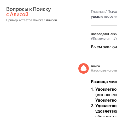
Вопросы к Поиску 
Главная
/
Псих
с Алисой
удовлетворен
Примеры ответов Поиска с Алисой
Вопрос для Поиск
#Психология
#У
В чем заклю
Алиса
На основе источ
Разница меж
Удовлетво
(выполнен
Удовлетво
Удовлетво
удовлетво
убеждается