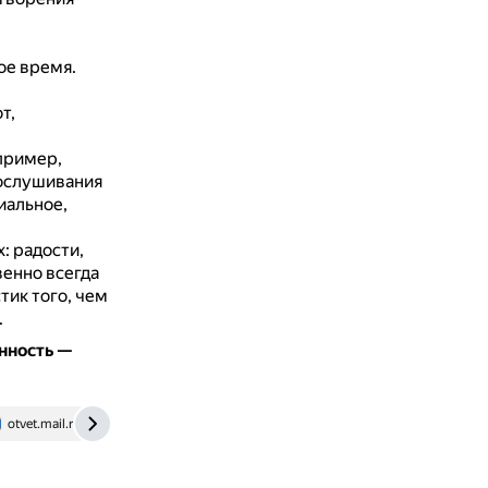
ое время.
т,
пример,
рослушивания
иальное,
: радости,
енно всегда
тик того, чем
.
нность —
otvet.mail.ru
iknigi.net