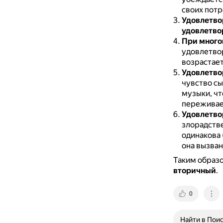
своих потр
Удовлетво
удовлетво
При много
удовлетвор
возрастает
Удовлетво
чувство сы
музыки, чте
переживае
Удовлетво
злорадстве
одинакова 
она вызван
Таким образ
вторичный
.
0
Найти в Пои