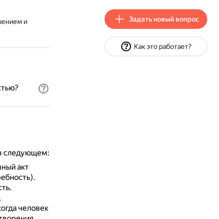
Задать новый вопрос
рением и
Как это работает?
стью?
в следующем:
чный акт
ебность).
ть.
,
когда человек
етворения