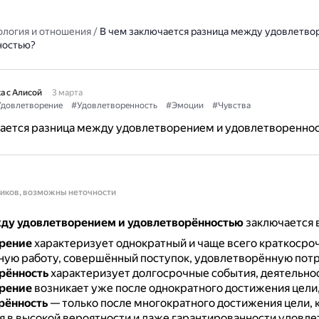
ология и отношения
/
В чем заключается разница между удовлетво
ностью?
а с Алисой
3 марта
довлетворение
#Удовлетворенность
#Эмоции
#Чувства
чается разница между удовлетворением и удовлетворенно
ников, возможны неточности
ду удовлетворением и удовлетворённостью
заключается 
рение
характеризует однократный и чаще всего краткосро
ную работу, совершённый поступок, удовлетворённую потр
рённость
характеризует долгосрочные события, деятельнос
рение
возникает уже после однократного достижения цели
рённость
— только после многократного достижения цели, 
 в высокой вероятности и даже гарантированности удовл