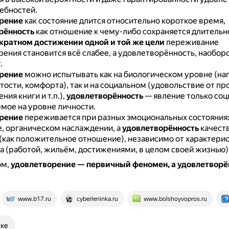
ебностей.
рение
как состояние длится относительно короткое время,
рённость
как отношение к чему-либо сохраняется длительн
кратном достижении одной и той же цели
переживание
ения становится всё слабее, а удовлетворённость, наоборо
.
рение
можно испытывать как на биологическом уровне (на
тости, комфорта), так и на социальном (удовольствие от п
ния книги и т.п.),
удовлетворённость
— явление только соц
мое на уровне личности.
рение
переживается при разных эмоциональных состояниях
, органическом наслаждении, а
удовлетворённость
качеств
(как положительное отношение), независимо от характерис
а (работой, жильём, достижениями, в целом своей жизнью)
ом,
удовлетворение — первичный феномен, а удовлетворё
www.b17.ru
cyberleninka.ru
www.bolshoyvopros.ru
ске