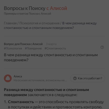
Вопросы к Поиску 
с Алисой
Примеры ответов Поиска с Алисой
Главная
/
Психология и отношения
/
В чем разница между
спонтанностью и спонтанным поведением?
Вопрос для Поиска с Алисой
3 марта
#Психология
#Поведение
#Спонтанность
В чем разница между спонтанностью и спонтанным
поведением?
Алиса
Как это работает?
На основе источников, возможны неточности
Разница между спонтанностью и спонтанным
поведением
заключается в следующем:
Спонтанность
— это способность проявлять свободу
в поступках и действиях и противостоять контролю.