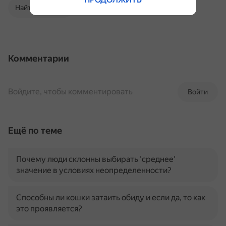
Найти в Поиске
Комментарии
Войдите, чтобы комментировать
Войти
Ещё по теме
Почему люди склонны выбирать 'среднее'
значение в условиях неопределенности?
Способны ли кошки затаить обиду и если да, то как
это проявляется?