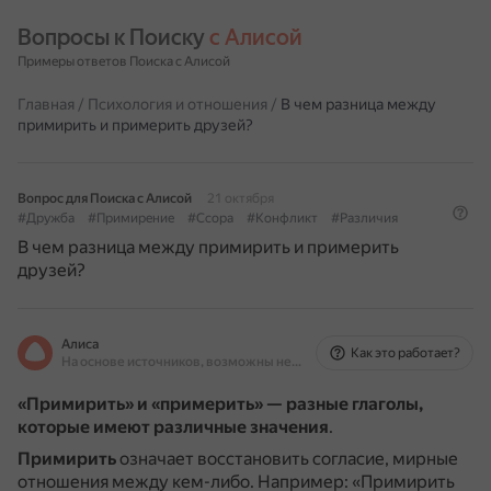
Вопросы к Поиску 
с Алисой
Примеры ответов Поиска с Алисой
Главная
/
Психология и отношения
/
В чем разница между
примирить и примерить друзей?
Вопрос для Поиска с Алисой
21 октября
#Дружба
#Примирение
#Ссора
#Конфликт
#Различия
В чем разница между примирить и примерить
друзей?
Алиса
Как это работает?
На основе источников, возможны неточности
«Примирить» и «примерить» — разные глаголы,
которые имеют различные значения
.
Примирить
означает восстановить согласие, мирные
отношения между кем-либо.
Например: «Примирить