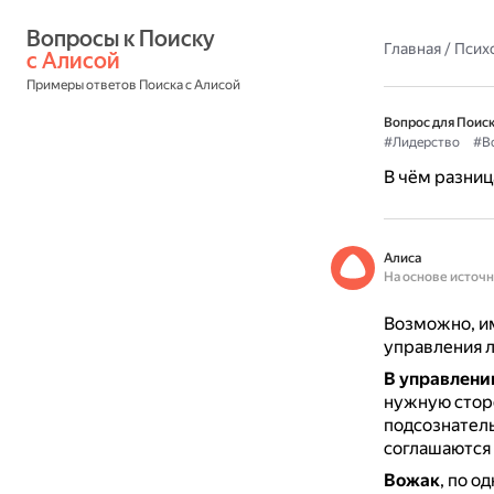
Вопросы к Поиску 
Главная
/
Псих
с Алисой
Примеры ответов Поиска с Алисой
Вопрос для Поиск
#Лидерство
#В
В чём разни
Алиса
На основе источ
Возможно, им
управления л
В управлени
нужную стор
подсознател
соглашаются 
Вожак
, по о