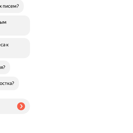
х писем?
ным
са к
ия?
остка?