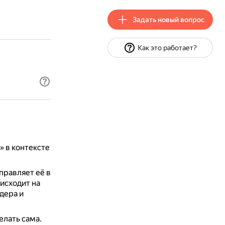
Задать новый вопрос
Как это работает?
» в контексте
правляет её в
исходит на
дера и
елать сама.