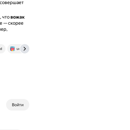
 совершает
, что
вожак
е — скорее
мер,
ud
uchi.ru
Войти