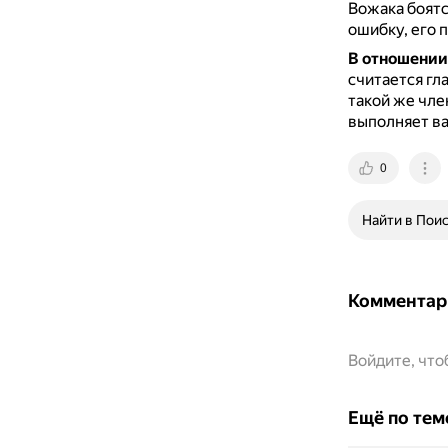
Вожака боятс
ошибку, его 
В отношении 
считается гл
такой же чле
выполняет ва
0
Найти в Пои
Комментар
Войдите, чт
Ещё по тем