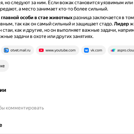
я, но следуют за ним.
Если вожак становится уязвимым или
предают, а место занимает кто-то более сильный.
главной особи в стае животных
разница заключается в том
авным, так как он самый сильный и защищает стадо.
Лидер
ж
н стаи, как и другие, но он выполняет важные задачи, напри
жные задачи в охоте или других занятиях.
otvet.mail.ru
www.youtube.com
vk.com
aspro.clo
ске
ии
обы комментировать
е