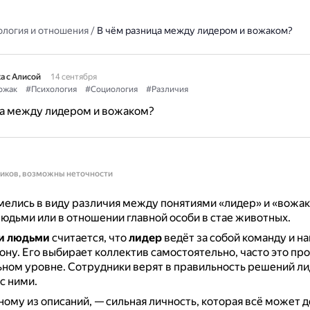
ология и отношения
/
В чём разница между лидером и вожаком?
а с Алисой
14 сентября
ожак
#Психология
#Социология
#Различия
ца между лидером и вожаком?
ников, возможны неточности
елись в виду различия между понятиями «лидер» и «вожак
юдьми или в отношении главной особи в стае животных.
и людьми
считается, что
лидер
ведёт за собой команду и на
ону.
Его выбирает коллектив самостоятельно, часто это про
ьном уровне.
Сотрудники верят в правильность решений ли
с ними.
дному из описаний, — сильная личность, которая всё может д