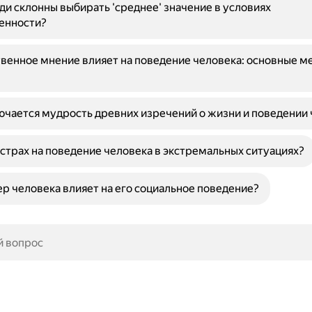
и склонны выбирать 'среднее' значение в условиях
енности?
венное мнение влияет на поведение человека: основные м
ючается мудрость древних изречений о жизни и поведении
 страх на поведение человека в экстремальных ситуациях?
ер человека влияет на его социальное поведение?