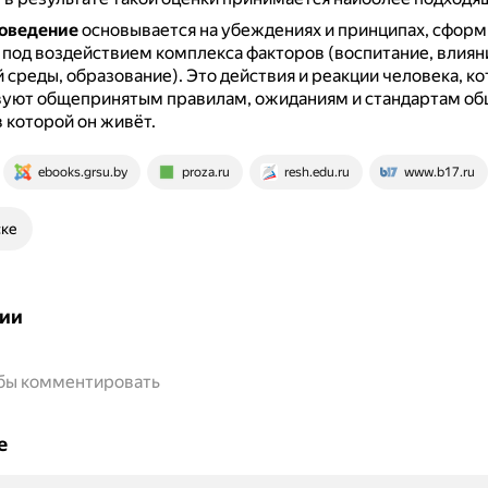
оведение
основывается на убеждениях и принципах, сфор
 под воздействием комплекса факторов (воспитание, влиян
 среды, образование).
Это действия и реакции человека, к
вуют общепринятым правилам, ожиданиям и стандартам об
в которой он живёт.
ebooks.grsu.by
proza.ru
resh.edu.ru
www.b17.ru
ске
ии
обы комментировать
е