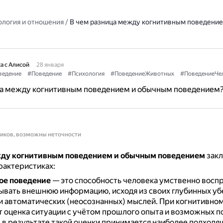
ология и отношения
/
В чем разница между когнитивным поведени
а с Алисой
28 января
ведение
#Поведение
#Психология
#ПоведениеЖивотных
#ПоведениеЧе
ца между когнитивным поведением и обычным поведением
ников, возможны неточности
ду когнитивным поведением и обычным поведением
закл
рактеристиках:
ое поведение
— это способность человека умственно восп
ывать внешнюю информацию, исходя из своих глубинных у
и автоматических (неосознанных) мыслей.
При когнитивно
 оценка ситуации с учётом прошлого опыта и возможных п
 в результате такой оценки принимается наиболее подход