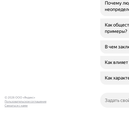
Почему люд
неопредел
Как общест
примеры?
В чем закл
Как влияет
Как характ
© 2026 ООО «Яндекс»
Пользовательское соглашение
Связаться с нами