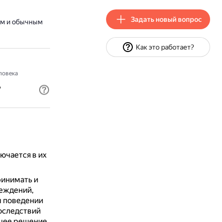
Задать новый вопрос
ем и обычным
Как это работает?
ловека
?
ючается в их
ринимать и
беждений,
м поведении
оследствий
ящее решение.