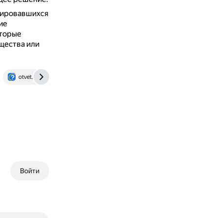
мировавшихся
ие
оторые
щества или
otvet.mail.ru
appkk.ru
psychology.stackexchange.com
Войти