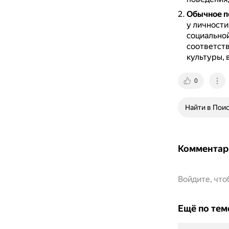
Обычное п
у личности
социальной
соответст
культуры, 
0
Найти в Пои
Комментар
Войдите, чт
Ещё по тем