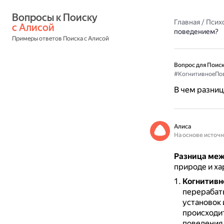
Вопросы к Поиску 
Главная
/
Псих
с Алисой
поведением?
Примеры ответов Поиска с Алисой
Вопрос для Поиск
#КогнитивноеПо
В чем разни
Алиса
На основе источ
Разница меж
природе и ха
Когнитивн
перерабат
установок 
происходит
поведения,