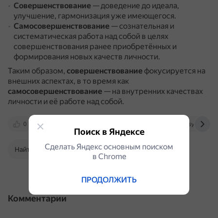
Совершенствование
— доведение до идеала,
улучшение, гармонизация уже имеющегося.
Самосовершенствование
— сознательная и
систематическая работа над собой в целях
совершенствования ранее приобретённых и
формирования новых качеств личности.
Таким образом,
совершенствование
фокусируется на
внешних аспектах, в то время как
самосовершенствование
— на внутренних качествах
личности и её работе над собой.
0
lindeal.com
otvet.mail.ru
psy-expert.r
Поиск в Яндексе
Сделать Яндекс основным поиском
Найти в Поиске
в Сhrome
ПРОДОЛЖИТЬ
Комментарии