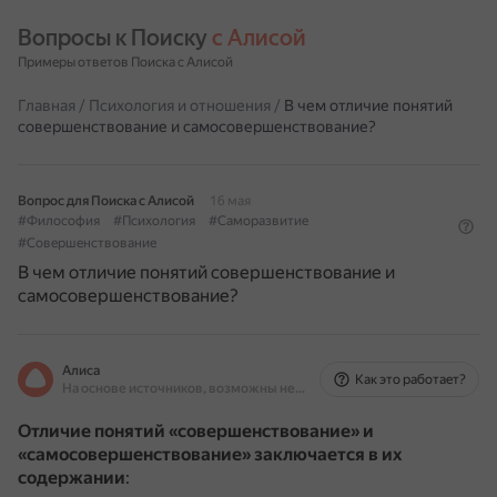
Вопросы к Поиску 
с Алисой
Примеры ответов Поиска с Алисой
Главная
/
Психология и отношения
/
В чем отличие понятий
совершенствование и самосовершенствование?
Вопрос для Поиска с Алисой
16 мая
#Философия
#Психология
#Саморазвитие
#Совершенствование
В чем отличие понятий совершенствование и
самосовершенствование?
Алиса
Как это работает?
На основе источников, возможны неточности
Отличие понятий «совершенствование» и
«самосовершенствование» заключается в их
содержании
: