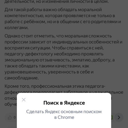
деятельности, но и изменения личности в целом.
Для такой работы важно обладать моральной
компетентностью, которая проявляется не только в
работе с ребёнком, но и в общении с его родителями и
коллегами.
Однако стоит отметить, что моральная сложность
профессии зависит от индивидуальных особенностей и
восприятия ситуации. Чтобы справиться с ней,
педагогу-дефектологу необходимо проявлять
эмоциональную отзывчивость, эмпатию, доброту, а
также обладать такими качествами, как
уравновешенность, уверенность в себе и
самообладание.
Кроме того, профессиональная этика педагога-
дефектолога предполагает заботливое и уважительное
отношение к детям, создание безопасных условий
Поиск в Яндексе
обучения и воспитания.
Сделать Яндекс основным поиском
в Сhrome
0
infourok.ru
school2100.com
elar.uspu