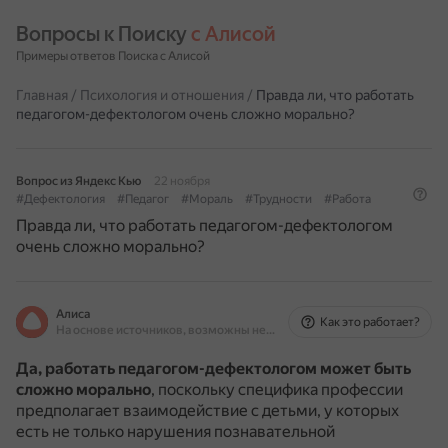
Вопросы к Поиску 
с Алисой
Примеры ответов Поиска с Алисой
Главная
/
Психология и отношения
/
Правда ли, что работать
педагогом-дефектологом очень сложно морально?
Вопрос из Яндекс Кью
22 ноября
#Дефектология
#Педагог
#Мораль
#Трудности
#Работа
Правда ли, что работать педагогом-дефектологом
очень сложно морально?
Алиса
Как это работает?
На основе источников, возможны неточности
Да, работать педагогом-дефектологом может быть
сложно морально
, поскольку специфика профессии
предполагает взаимодействие с детьми, у которых
есть не только нарушения познавательной