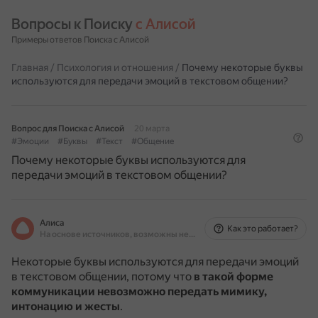
Вопросы к Поиску 
с Алисой
Примеры ответов Поиска с Алисой
Главная
/
Психология и отношения
/
Почему некоторые буквы
используются для передачи эмоций в текстовом общении?
Вопрос для Поиска с Алисой
20 марта
#Эмоции
#Буквы
#Текст
#Общение
Почему некоторые буквы используются для
передачи эмоций в текстовом общении?
Алиса
Как это работает?
На основе источников, возможны неточности
Некоторые буквы используются для передачи эмоций
в текстовом общении, потому что
в такой форме
коммуникации невозможно передать мимику,
интонацию и жесты
.