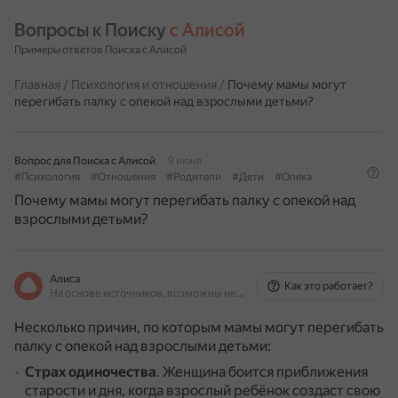
Вопросы к Поиску 
с Алисой
Примеры ответов Поиска с Алисой
Главная
/
Психология и отношения
/
Почему мамы могут
перегибать палку с опекой над взрослыми детьми?
Вопрос для Поиска с Алисой
9 июня
#Психология
#Отношения
#Родители
#Дети
#Опека
Почему мамы могут перегибать палку с опекой над
взрослыми детьми?
Алиса
Как это работает?
На основе источников, возможны неточности
Несколько причин, по которым мамы могут перегибать
палку с опекой над взрослыми детьми:
Страх одиночества
.
Женщина боится приближения
старости и дня, когда взрослый ребёнок создаст свою