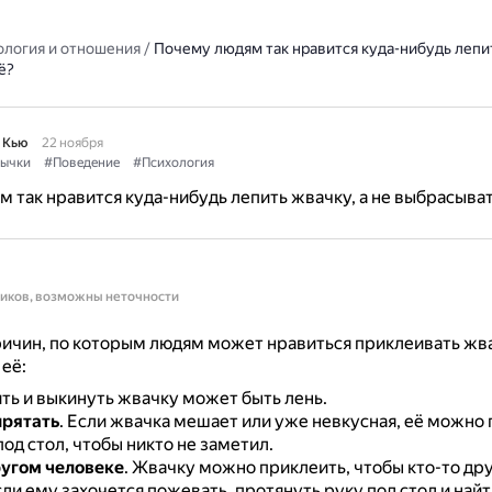
ология и отношения
/
Почему людям так нравится куда-нибудь лепит
ё?
 Кью
22 ноября
ычки
#Поведение
#Психология
 так нравится куда-нибудь лепить жвачку, а не выбрасыват
ников, возможны неточности
ичин, по которым людям может нравиться приклеивать жвач
её:
ть и выкинуть жвачку может быть лень.
прятать
.
Если жвачка мешает или уже невкусная, её можно 
од стол, чтобы никто не заметил.
ругом человеке
.
Жвачку можно приклеить, чтобы кто-то др
сли ему захочется пожевать, протянуть руку под стол и найт