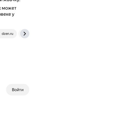
х может
овеке у
dzen.ru
school-science.ru
Войти