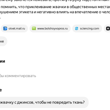
 помнить, что приклеивание жвачки в общественных места
рушением этикета и негативно влиять на впечатление о чел
.
otvet.mail.ru
www.bolshoyvopros.ru
sciencing.com
ске
ии
обы комментировать
е
 жвачку с джинсов, чтобы не повредить ткань?