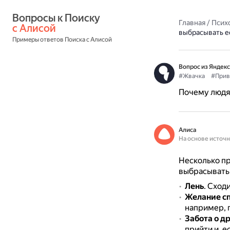
Вопросы к Поиску 
Главная
/
Псих
с Алисой
выбрасывать е
Примеры ответов Поиска с Алисой
Вопрос из Яндекс
#Жвачка
#Прив
Почему людям
Алиса
На основе источ
Несколько пр
выбрасывать 
Лень
.
Сходи
Желание с
например, п
Забота о д
прийти и, е