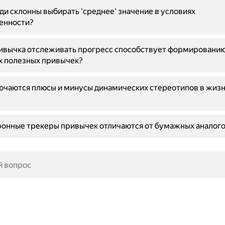
и склонны выбирать 'среднее' значение в условиях
енности?
ивычка отслеживать прогресс способствует формировани
х полезных привычек?
ючаются плюсы и минусы динамических стереотипов в жиз
ронные трекеры привычек отличаются от бумажных аналог