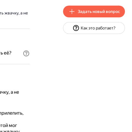
Задать новый вопрос
ь жвачку, а не
Как это работает?
ь её?
ку, а не
прилепить,
угой мог
и жвачку.