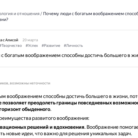
ология и отношения
/
Почему люди с богатым воображением спосо
зни?
а с Алисой
20 марта
#Творчество
#Успех
#Развитие
#Личность
 с богатым воображением способны достичь большего в жи
ников, возможны неточности
ым воображением способны достичь большего в жизни, пот
 позволяет преодолеть границы повседневных возможнос
 горизонт обыденного
.
реимущества развитого воображения:
вационных решений и вдохновения
.
Воображение помога
ть новые идеи, что важно для решения уникальных задач.