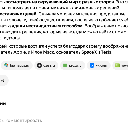
ь посмотреть на окружающий мир с разных сторон
.
Это 
пыт и помогает в принятии важных жизненных решений.
остановке целей
.
Сначала человек мысленно представляет 
 в голове пути её осуществления, после чего добивается е
ать задачи нестандартным способом
.
Воображение позво
и находить решения, которые не всегда можно найти с пом
о подхода.
й, которые достигли успеха благодаря своему воображен
тель Apple, и Илон Маск, основатель SpaceX и Tesla.
brainapps.ru
dzen.ru
proza.ru
vk.com
www
ске
ии
обы комментировать