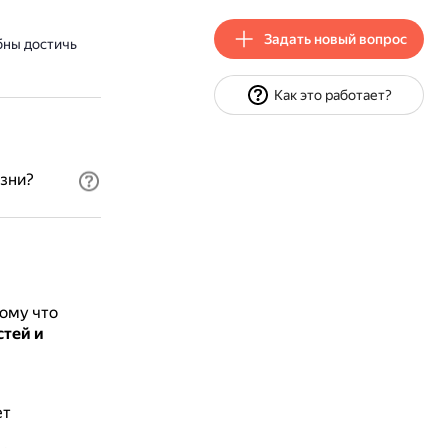
Задать новый вопрос
бны достичь
Как это работает?
зни?
ому что
тей и
ет