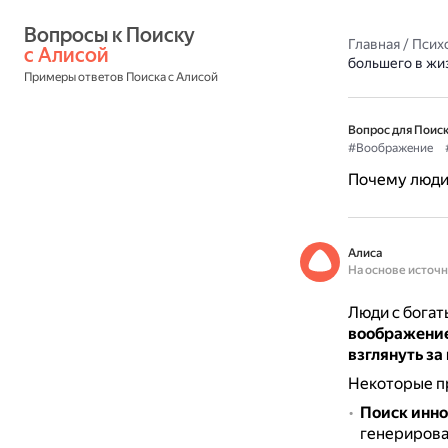
Вопросы к Поиску 
Главная
/
Псих
с Алисой
большего в жи
Примеры ответов Поиска с Алисой
Вопрос для Поиск
#Воображение
Почему люди
Алиса
На основе источ
Люди с богат
воображение
взглянуть за
Некоторые п
Поиск инно
генерирова