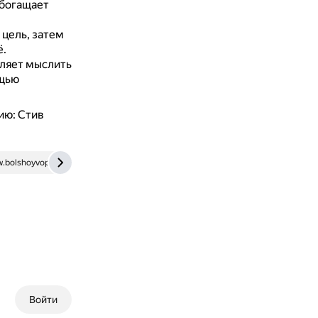
обогащает
цель, затем
ё.
ляет мыслить
ощью
ию: Стив
.bolshoyvopros.ru
Войти