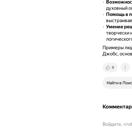
Возможност
духовный о
Помощь в п
выстраивает
Умение реш
творчески 
логическог
Примеры люде
Джобс, основа
0
Найти в Пои
Комментар
Войдите, чт